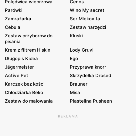
Polędwica wieprzowa
Cenos
Parówki
Wino My secret
Zamrażarka
Ser Mlekovita
Cebula
Zestaw narzędzi
Zestaw przyborów do
Kluski
pisania
Krem z filtrem Hiskin
Lody Gruvi
Długopis Kidea
Ego
Jägermeister
Przyprawa knorr
Active Pet
Skrzydełka Drosed
Karczek bez kości
Brauner
Chłodziarka Beko
Misa
Zestaw do malowania
Plastelina Pusheen
REKLAMA