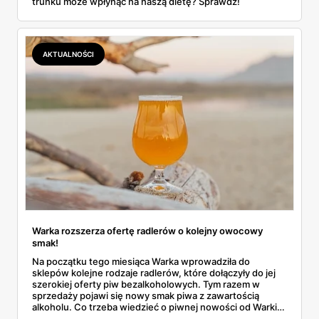
trunku może wpłynąć na naszą dietę? Sprawdź!
AKTUALNOŚCI
Warka rozszerza ofertę radlerów o kolejny owocowy
smak!
Na początku tego miesiąca Warka wprowadziła do
sklepów kolejne rodzaje radlerów, które dołączyły do jej
szerokiej oferty piw bezalkoholowych. Tym razem w
sprzedaży pojawi się nowy smak piwa z zawartością
alkoholu. Co trzeba wiedzieć o piwnej nowości od Warki?
Wszystkie informacje na jej temat znajdziesz w naszym