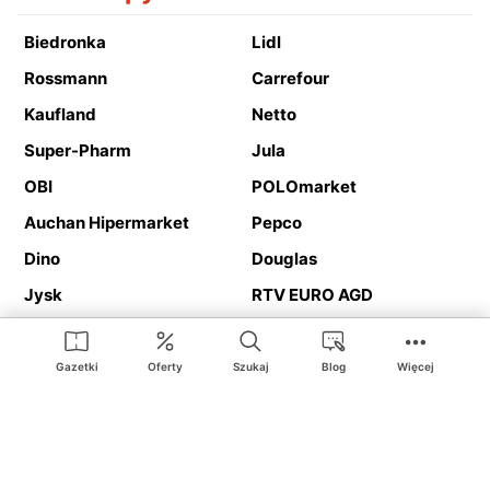
Biedronka
Lidl
Rossmann
Carrefour
Kaufland
Netto
Super-Pharm
Jula
OBI
POLOmarket
Auchan Hipermarket
Pepco
Dino
Douglas
Jysk
RTV EURO AGD
Action
Media Expert
Deichmann
Media Markt
Gazetki
Oferty
Szukaj
Blog
Więcej
Ding.pl to serwis internetowy prezentujący
gazetki promocyjne
oraz
katalogi
sklepów i dużych sieci handlowych. Dzięki
geolokalizacji otrzymasz przede wszystkim oferty sklepów, z
Twojego bliskiego otoczenia. Dodatkowo na stronie znajdziesz