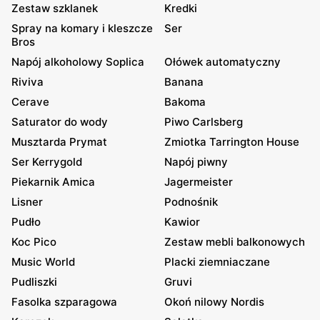
Zestaw szklanek
Kredki
Spray na komary i kleszcze
Ser
Bros
Napój alkoholowy Soplica
Ołówek automatyczny
Riviva
Banana
Cerave
Bakoma
Saturator do wody
Piwo Carlsberg
Musztarda Prymat
Zmiotka Tarrington House
Ser Kerrygold
Napój piwny
Piekarnik Amica
Jagermeister
Lisner
Podnośnik
Pudło
Kawior
Koc Pico
Zestaw mebli balkonowych
Music World
Placki ziemniaczane
Pudliszki
Gruvi
Fasolka szparagowa
Okoń nilowy Nordis