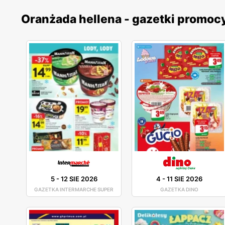
Oranżada hellena - gazetki promoc
5
-
12 SIE 2026
4
-
11 SIE 2026
GAZETKA INTERMARCHE SUPER
GAZETKA DINO