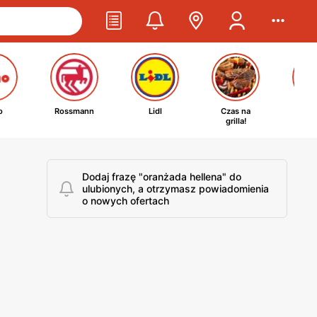
o
Rossmann
Lidl
Czas na
Ta
grilla!
kosm
Dodaj frazę "oranżada hellena" do
ulubionych, a otrzymasz powiadomienia
o nowych ofertach