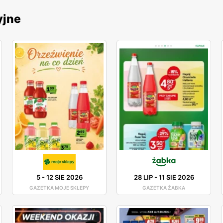
yjne
5
-
12 SIE 2026
28 LIP
-
11 SIE 2026
GAZETKA MOJE SKLEPY
GAZETKA ŻABKA