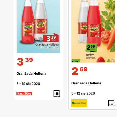
3
39
2
69
Oranżada Hellena
Oranżada Hellena
5
-
19 sie 2026
5
-
12 sie 2026