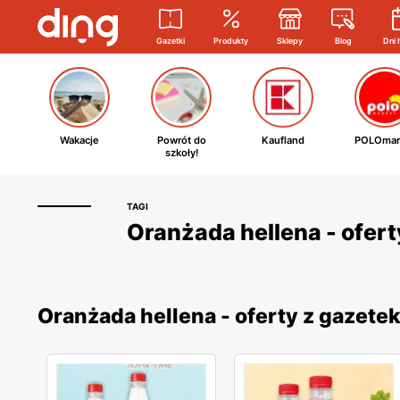
Gazetki
Produkty
Sklepy
Blog
Dni 
Wakacje
Powrót do
Kaufland
POLOmar
szkoły!
TAGI
Oranżada hellena - ofert
Oranżada hellena - oferty z gazet