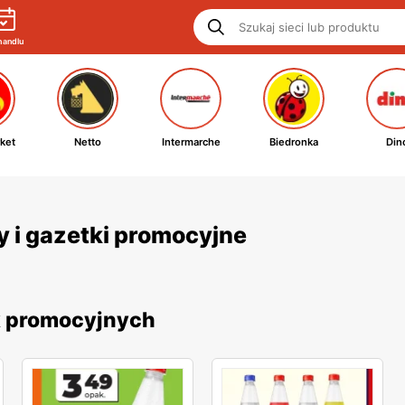
handlu
ket
Netto
Intermarche
Biedronka
Din
y i gazetki promocyjne
ek promocyjnych