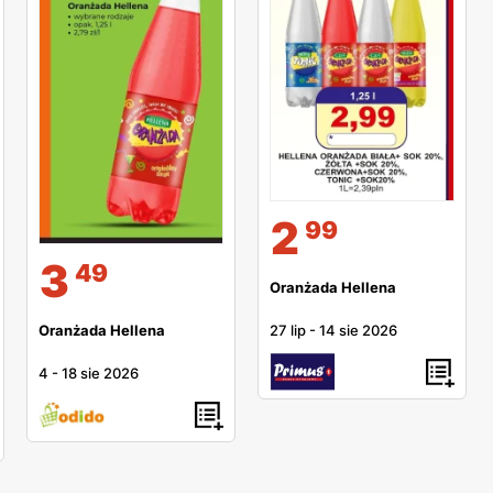
2
99
3
49
Oranżada Hellena
27 lip
-
14 sie 2026
Oranżada Hellena
4
-
18 sie 2026