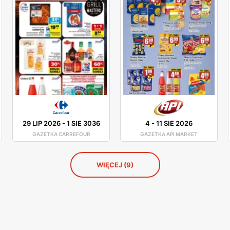
29 LIP 2026
-
1 SIE 3036
4
-
11 SIE 2026
GAZETKA CARREFOUR
GAZETKA API MARKET
WIĘCEJ (9)