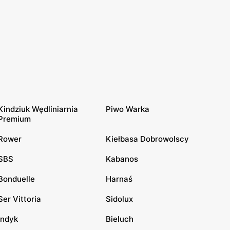
Kindziuk Wędliniarnia
Piwo Warka
Premium
Rower
Kiełbasa Dobrowolscy
SBS
Kabanos
Bonduelle
Harnaś
Ser Vittoria
Sidolux
Indyk
Bieluch