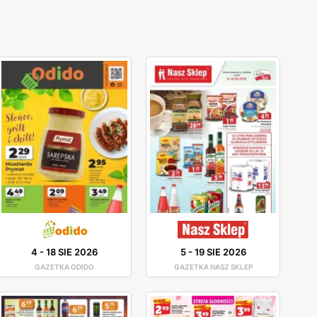
4
-
18 SIE 2026
5
-
19 SIE 2026
GAZETKA ODIDO
GAZETKA NASZ SKLEP