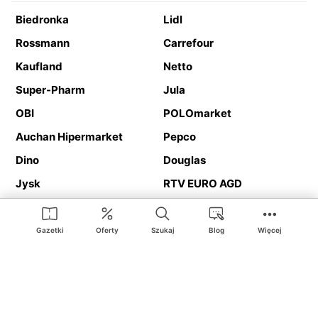
Biedronka
Lidl
Rossmann
Carrefour
Kaufland
Netto
Super-Pharm
Jula
OBI
POLOmarket
Auchan Hipermarket
Pepco
Dino
Douglas
Jysk
RTV EURO AGD
Action
Media Expert
Deichmann
Media Markt
Gazetki
Oferty
Szukaj
Blog
Więcej
Ding.pl to serwis internetowy prezentujący
gazetki promocyjne
oraz
katalogi
sklepów i dużych sieci handlowych. Dzięki
geolokalizacji otrzymasz przede wszystkim oferty sklepów, z
Twojego bliskiego otoczenia. Dodatkowo na stronie znajdziesz
adresy sklepów, więc w trakcie podróży bez problemu trafisz do