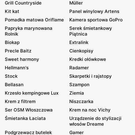
Grill Countryside
Müller
Kit kat
Panel winylowy Artens
Pomadka matowa Oriflame
Kamera sportowa GoPro
Papryka marynowana
Serek śmietankowy
Rolnik
Piątnica
Biokap
Extralink
Precle Baitz
Cienkopisy
Sweet harmony
Kredki ołówkowe
Hellmann's
Radamer
Stock
Skarpetki i rajstopy
Bellasan
Szampon
Krzesło kempingowe Lux
Ziemia
Krem z filtrem
Niszczarka
Ser OSM Włoszczowa
Krem na noc Vichy
Śmietanka Łaciata
Urządzenie do stylizacji
włosów Dreame
Podgrzewacz butelek
Gamer