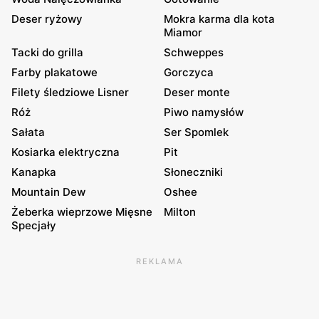
Deser ryżowy
Mokra karma dla kota
Miamor
Tacki do grilla
Schweppes
Farby plakatowe
Gorczyca
Filety śledziowe Lisner
Deser monte
Róż
Piwo namysłów
Sałata
Ser Spomlek
Kosiarka elektryczna
Pit
Kanapka
Słoneczniki
Mountain Dew
Oshee
Żeberka wieprzowe Mięsne
Milton
Specjały
REKLAMA