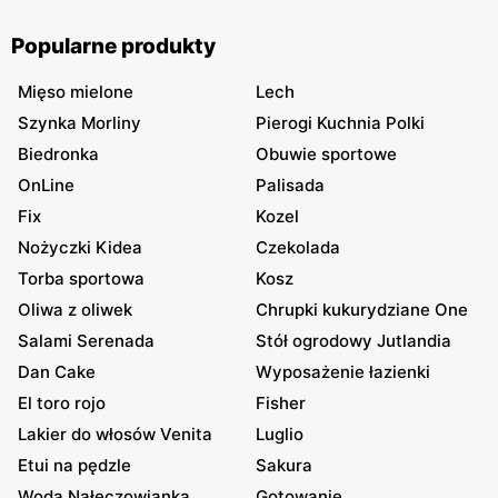
Popularne produkty
Mięso mielone
Lech
Szynka Morliny
Pierogi Kuchnia Polki
Biedronka
Obuwie sportowe
OnLine
Palisada
Fix
Kozel
Nożyczki Kidea
Czekolada
Torba sportowa
Kosz
Oliwa z oliwek
Chrupki kukurydziane One
Salami Serenada
Stół ogrodowy Jutlandia
Dan Cake
Wyposażenie łazienki
El toro rojo
Fisher
Lakier do włosów Venita
Luglio
Etui na pędzle
Sakura
Woda Nałęczowianka
Gotowanie