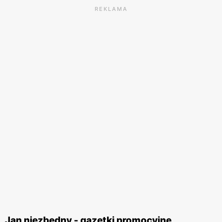
REKLAMA
Jan niezbędny - gazetki promocyjne