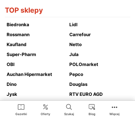
TOP sklepy
Biedronka
Lidl
Rossmann
Carrefour
Kaufland
Netto
Super-Pharm
Jula
OBI
POLOmarket
Auchan Hipermarket
Pepco
Dino
Douglas
Jysk
RTV EURO AGD
Action
Media Expert
Deichmann
Media Markt
Gazetki
Oferty
Szukaj
Blog
Więcej
Ding.pl to serwis internetowy prezentujący
gazetki promocyjne