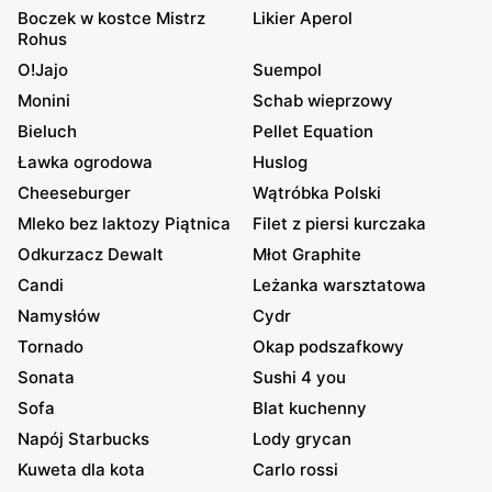
Boczek w kostce Mistrz
Likier Aperol
Rohus
O!Jajo
Suempol
Monini
Schab wieprzowy
Bieluch
Pellet Equation
Ławka ogrodowa
Huslog
Cheeseburger
Wątróbka Polski
Mleko bez laktozy Piątnica
Filet z piersi kurczaka
Odkurzacz Dewalt
Młot Graphite
Candi
Leżanka warsztatowa
Namysłów
Cydr
Tornado
Okap podszafkowy
Sonata
Sushi 4 you
Sofa
Blat kuchenny
Napój Starbucks
Lody grycan
Kuweta dla kota
Carlo rossi