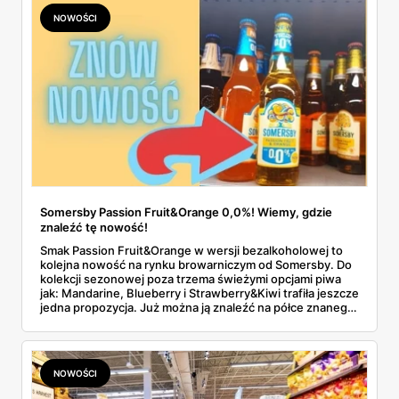
NOWOŚCI
Somersby Passion Fruit&Orange 0,0%! Wiemy, gdzie
znaleźć tę nowość!
Smak Passion Fruit&Orange w wersji bezalkoholowej to
kolejna nowość na rynku browarniczym od Somersby. Do
kolekcji sezonowej poza trzema świeżymi opcjami piwa
jak: Mandarine, Blueberry i Strawberry&Kiwi trafiła jeszcze
jedna propozycja. Już można ją znaleźć na półce znanego
sklepu!
NOWOŚCI