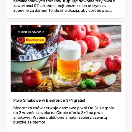
bezalkoholowych trunków. Kupując dowolne trzy piwa o
zawartości 0% alkoholu, najtańsze z nich otrzymasz
zupełnie za darmo! To idealna okazja, aby spróbować
różnych marek i smaków bezalkoholowego piwa, nie
obciążając zbytnio portfela.
SUPER PROMOCJE
Piwo Smakowe w Biedronce 3+1 gratis!
Biedronka znów serwuje darmowe piwo! Od 31 sierpnia
do 2 września czeka na Ciebie oferta 3+1 na piwa
smakowe. Wybierz ulubione smaki i zabierz czwartą
puszkę za darmo!