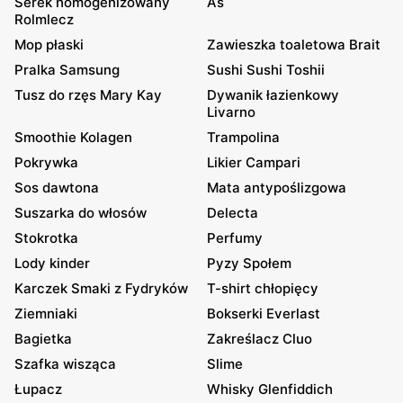
Serek homogenizowany
As
Rolmlecz
Mop płaski
Zawieszka toaletowa Brait
Pralka Samsung
Sushi Sushi Toshii
Tusz do rzęs Mary Kay
Dywanik łazienkowy
Livarno
Smoothie Kolagen
Trampolina
Pokrywka
Likier Campari
Sos dawtona
Mata antypoślizgowa
Suszarka do włosów
Delecta
Stokrotka
Perfumy
Lody kinder
Pyzy Społem
Karczek Smaki z Fydryków
T-shirt chłopięcy
Ziemniaki
Bokserki Everlast
Bagietka
Zakreślacz Cluo
Szafka wisząca
Slime
Łupacz
Whisky Glenfiddich