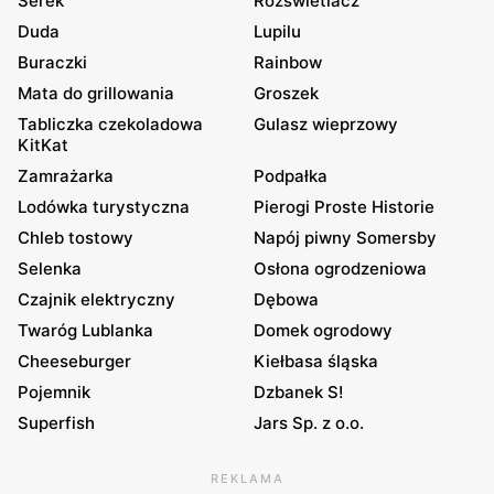
Serek
Rozświetlacz
Duda
Lupilu
Buraczki
Rainbow
Mata do grillowania
Groszek
Tabliczka czekoladowa
Gulasz wieprzowy
KitKat
Zamrażarka
Podpałka
Lodówka turystyczna
Pierogi Proste Historie
Chleb tostowy
Napój piwny Somersby
Selenka
Osłona ogrodzeniowa
Czajnik elektryczny
Dębowa
Twaróg Lublanka
Domek ogrodowy
Cheeseburger
Kiełbasa śląska
Pojemnik
Dzbanek S!
Superfish
Jars Sp. z o.o.
REKLAMA