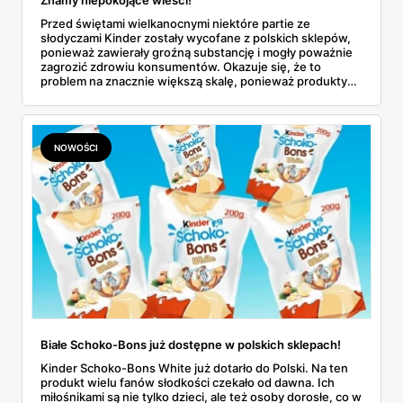
Znamy niepokojące wieści!
Przed świętami wielkanocnymi niektóre partie ze
słodyczami Kinder zostały wycofane z polskich sklepów,
ponieważ zawierały groźną substancję i mogły poważnie
zagrozić zdrowiu konsumentów. Okazuje się, że to
problem na znacznie większą skalę, ponieważ produkty
od producenta Ferrero muszą zniknąć ze sprzedaży
również w innych państwach europejskich. Dowiedz się
więcej!
NOWOŚCI
Białe Schoko-Bons już dostępne w polskich sklepach!
Kinder Schoko-Bons White już dotarło do Polski. Na ten
produkt wielu fanów słodkości czekało od dawna. Ich
miłośnikami są nie tylko dzieci, ale też osoby dorosłe, co w