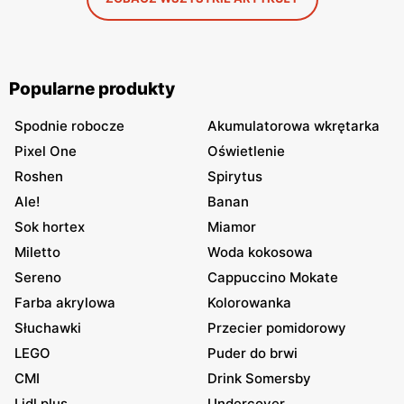
Popularne produkty
Spodnie robocze
Akumulatorowa wkrętarka
Pixel One
Oświetlenie
Roshen
Spirytus
Ale!
Banan
Sok hortex
Miamor
Miletto
Woda kokosowa
Sereno
Cappuccino Mokate
Farba akrylowa
Kolorowanka
Słuchawki
Przecier pomidorowy
LEGO
Puder do brwi
CMI
Drink Somersby
Lidl plus
Undercover