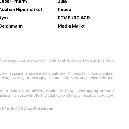
Super-Pharm
Jula
Auchan Hipermarket
Pepco
Jysk
RTV EURO AGD
Deichmann
Media Markt
 otrzymasz przede wszystkim oferty sklepów, z Twojego bliskiego
epów i rozsądnie zaplanujecie
zakupy
. Chcesz tanio kupić
cukier
z nową gazetkę promocyjną sklepu:
Lidl
, Biedronka,
Media Markt
oś produktu w
najniższej cenie
? W Ding.pl
zakupy są proste i
egapisz najlepszych
ofert
. Dodatkowo z Ding.pl możesz stworzyć
 RTV EURO AGD czy
Rossmann
!