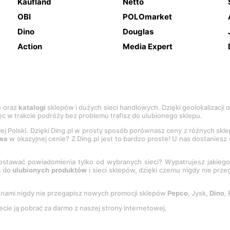
Kaufland
Netto
OBI
POLOmarket
Dino
Douglas
Action
Media Expert
e
oraz
katalogi
sklepów i dużych sieci handlowych. Dzięki geolokalizacji
c w trakcie podróży bez problemu trafisz do ulubionego sklepu.
łej Polski. Dzięki Ding.pl w prosty sposób porównasz ceny z różnych skl
wa
w okazyjnej cenie? Z Ding.pl jest to bardzo proste! U nas dostanies
stawać powiadomienia tylko od wybranych sieci? Wypatrujesz jakieg
a do
ulubionych produktów
i sieci sklepów, dzięki czemu nigdy nie prz
Z nami nigdy nie przegapisz nowych promocji sklepów
Pepco
, Jysk,
Dino
,
ecie ją pobrać za darmo z naszej strony internetowej.