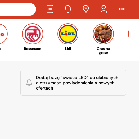
o
Rossmann
Lidl
Czas na
Ta
grilla!
kosm
Dodaj frazę "świeca LED" do ulubionych,
a otrzymasz powiadomienia o nowych
ofertach