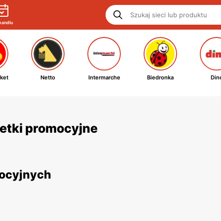
handlu
ket
Netto
Intermarche
Biedronka
Din
zetki promocyjne
mocyjnych