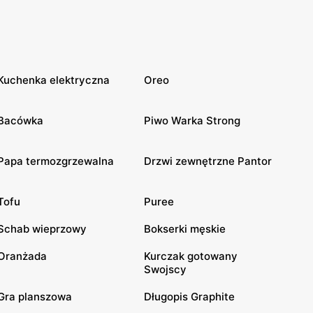
Kuchenka elektryczna
Oreo
Bacówka
Piwo Warka Strong
Papa termozgrzewalna
Drzwi zewnętrzne Pantor
Tofu
Puree
Schab wieprzowy
Bokserki męskie
Oranżada
Kurczak gotowany
Swojscy
Gra planszowa
Długopis Graphite