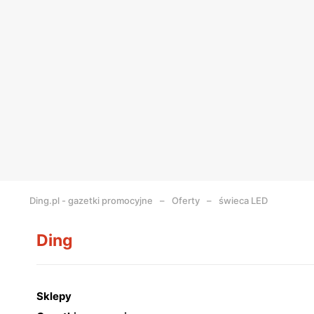
Ding.pl - gazetki promocyjne
Oferty
świeca LED
Ding
Sklepy