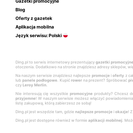
Gazetki promocyjne
Blog
Oferty z gazetek
Aplikacja mobilna
Język serwisu: Polski
Ding.pl to serwis internetowy prezentujący
gazetki promocyjn
otoczenia. Dodatkowo na stronie znajdziesz adresy sklepów, wię
Na naszym serwisie znajdziesz najlepsze
promocje
i
oferty
z ca
lub
panele podłogowe
. Kupić
rower
na prezent? Spróbować
pi
czy
Leroy Merlin
.
Nie interesują cię wszystkie
promocyjne
produkty? Chcesz do
przyjemne
! W naszym serwisie możesz włączyć powiadomieni
listę zakupową, którą zabierzesz ze sobą!
Ding.pl jest wszędzie tam, gdzie
najlepsze promocje
i
okazje
! 
Ding.pl jest dostępne również w formie
aplikacji mobilnej
. Moż