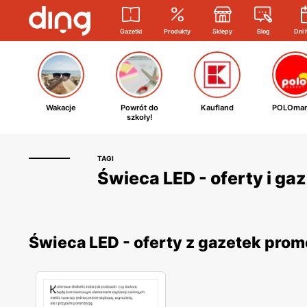
Gazetki
Produkty
Sklepy
Blog
Dni 
Wakacje
Powrót do
Kaufland
POLOmar
szkoły!
TAGI
Świeca LED - oferty i ga
Świeca LED - oferty z gazetek pro