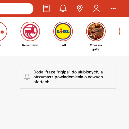
o
Rossmann
Lidl
Czas na
Ta
grilla!
kosm
Dodaj frazę "rigips" do ulubionych, a
otrzymasz powiadomienia o nowych
ofertach