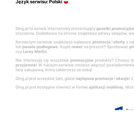
Język serwisu: Polski
Ding.pl to serwis internetowy prezentujący
gazetki promocyjn
otoczenia. Dodatkowo na stronie znajdziesz adresy sklepów, wię
Na naszym serwisie znajdziesz najlepsze
promocje
i
oferty
z ca
lub
panele podłogowe
. Kupić
rower
na prezent? Spróbować
pi
czy
Leroy Merlin
.
Nie interesują cię wszystkie
promocyjne
produkty? Chcesz do
przyjemne
! W naszym serwisie możesz włączyć powiadomieni
listę zakupową, którą zabierzesz ze sobą!
Ding.pl jest wszędzie tam, gdzie
najlepsze promocje
i
okazje
! 
Ding.pl jest dostępne również w formie
aplikacji mobilnej
. Moż