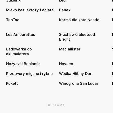
Sukienki
Led
Mleko bez laktozy Łaciate
Benek
TaoTao
Karma dla kota Nestle
Les Amourettes
Słuchawki bluetooth
Bright
Ładowarka do
Mac allister
akumulatora
Nożyczki Beniamin
Noveen
Przetwory mięsne i rybne
Wódka Hlibny Dar
Kokett
Winogrona San Lucar
REKLAMA