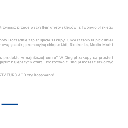
 otrzymasz przede wszystkim oferty sklepów, z Twojego bliskiego
epów i rozsądnie zaplanujecie
zakupy
. Chcesz tanio kupić
cukier
z nową gazetkę promocyjną sklepu:
Lidl
, Biedronka,
Media Markt
oś produktu w
najniższej cenie
? W Ding.pl
zakupy są proste i
egapisz najlepszych
ofert
. Dodatkowo z Ding.pl możesz stworzyć
 RTV EURO AGD czy
Rossmann
!