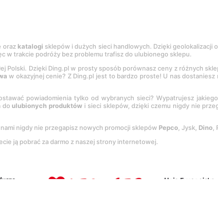
e
oraz
katalogi
sklepów i dużych sieci handlowych. Dzięki geolokalizacji
c w trakcie podróży bez problemu trafisz do ulubionego sklepu.
łej Polski. Dzięki Ding.pl w prosty sposób porównasz ceny z różnych skl
wa
w okazyjnej cenie? Z Ding.pl jest to bardzo proste! U nas dostanies
stawać powiadomienia tylko od wybranych sieci? Wypatrujesz jakieg
a do
ulubionych produktów
i sieci sklepów, dzięki czemu nigdy nie prz
Z nami nigdy nie przegapisz nowych promocji sklepów
Pepco
, Jysk,
Dino
,
ecie ją pobrać za darmo z naszej strony internetowej.