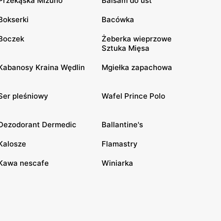
Przekąska Mizuho
Balsam do ust
Bokserki
Bacówka
Boczek
Żeberka wieprzowe
Sztuka Mięsa
Kabanosy Kraina Wędlin
Mgiełka zapachowa
Ser pleśniowy
Wafel Prince Polo
Dezodorant Dermedic
Ballantine's
Kalosze
Flamastry
Kawa nescafe
Winiarka