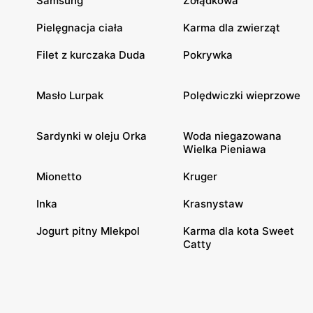
Samsung
Żołądkowa
Pielęgnacja ciała
Karma dla zwierząt
Filet z kurczaka Duda
Pokrywka
Masło Lurpak
Polędwiczki wieprzowe
Sardynki w oleju Orka
Woda niegazowana
Wielka Pieniawa
Mionetto
Kruger
Inka
Krasnystaw
Jogurt pitny Mlekpol
Karma dla kota Sweet
Catty