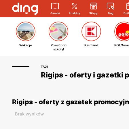
Gazetki
Produkty
Sklepy
Blog
Dni 
Wakacje
Powrót do
Kaufland
POLOmar
szkoły!
TAGI
Rigips - oferty i gazetki
Rigips - oferty z gazetek promocyj
Brak wyników