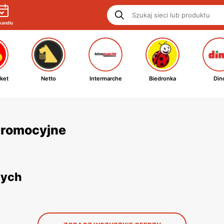
handlu
ket
Netto
Intermarche
Biedronka
Din
 promocyjne
nych