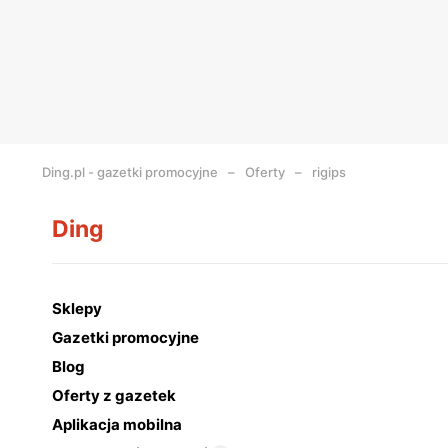
Ding.pl - gazetki promocyjne
Oferty
rigips
Ding
Sklepy
Gazetki promocyjne
Blog
Oferty z gazetek
Aplikacja mobilna