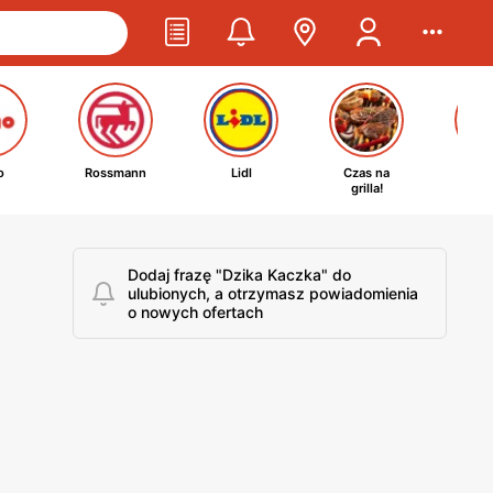
o
Rossmann
Lidl
Czas na
Ta
grilla!
kosm
Dodaj frazę "Dzika Kaczka" do
ulubionych, a otrzymasz powiadomienia
o nowych ofertach