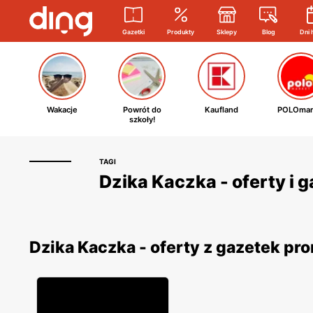
Gazetki
Produkty
Sklepy
Blog
Dni 
Wakacje
Powrót do
Kaufland
POLOmar
szkoły!
TAGI
Dzika Kaczka - oferty i 
Dzika Kaczka - oferty z gazetek p