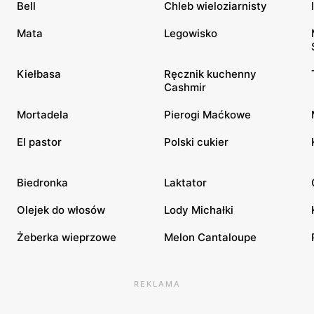
Bell
Chleb wieloziarnisty
Mata
Legowisko
Kiełbasa
Ręcznik kuchenny
Cashmir
Mortadela
Pierogi Maćkowe
El pastor
Polski cukier
Biedronka
Laktator
Olejek do włosów
Lody Michałki
Żeberka wieprzowe
Melon Cantaloupe
REKLAMA