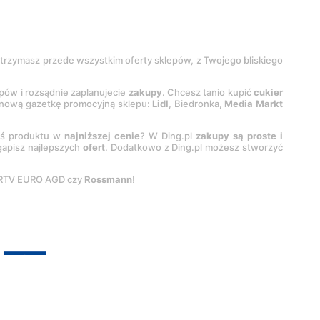
 otrzymasz przede wszystkim oferty sklepów, z Twojego bliskiego
epów i rozsądnie zaplanujecie
zakupy
. Chcesz tanio kupić
cukier
z nową gazetkę promocyjną sklepu:
Lidl
, Biedronka,
Media Markt
oś produktu w
najniższej cenie
? W Ding.pl
zakupy są proste i
egapisz najlepszych
ofert
. Dodatkowo z Ding.pl możesz stworzyć
 RTV EURO AGD czy
Rossmann
!