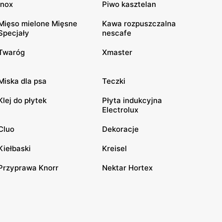
Inox
Piwo kasztelan
Mięso mielone Mięsne
Kawa rozpuszczalna
Specjały
nescafe
Twaróg
Xmaster
Miska dla psa
Teczki
Klej do płytek
Płyta indukcyjna
Electrolux
Cluo
Dekoracje
Kiełbaski
Kreisel
Przyprawa Knorr
Nektar Hortex