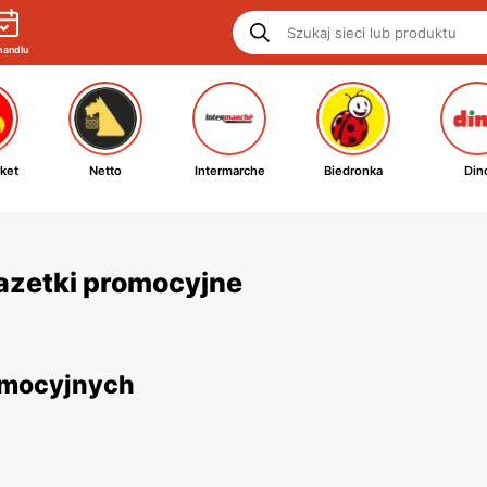
handlu
ket
Netto
Intermarche
Biedronka
Din
gazetki promocyjne
romocyjnych