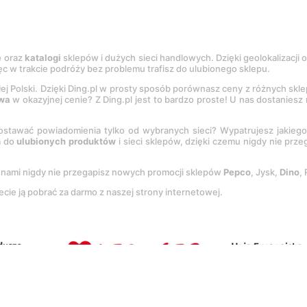
e
oraz
katalogi
sklepów i dużych sieci handlowych. Dzięki geolokalizacji
c w trakcie podróży bez problemu trafisz do ulubionego sklepu.
łej Polski. Dzięki Ding.pl w prosty sposób porównasz ceny z różnych skl
wa
w okazyjnej cenie? Z Ding.pl jest to bardzo proste! U nas dostanies
stawać powiadomienia tylko od wybranych sieci? Wypatrujesz jakieg
a do
ulubionych produktów
i sieci sklepów, dzięki czemu nigdy nie prz
Z nami nigdy nie przegapisz nowych promocji sklepów
Pepco
, Jysk,
Dino
,
ecie ją pobrać za darmo z naszej strony internetowej.