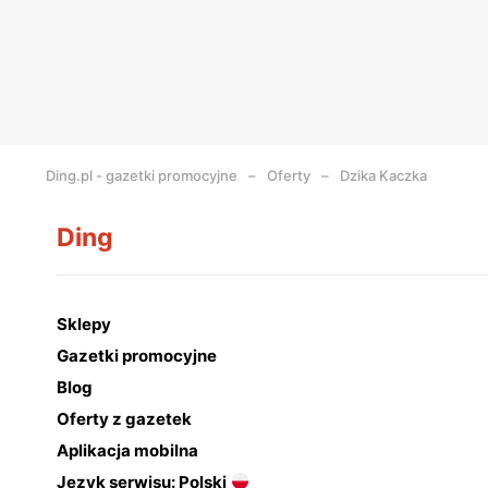
Ding.pl - gazetki promocyjne
Oferty
Dzika Kaczka
Ding
Sklepy
Gazetki promocyjne
Blog
Oferty z gazetek
Aplikacja mobilna
Język serwisu: Polski