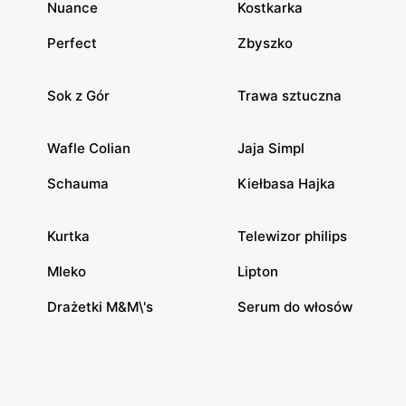
Nuance
Kostkarka
Perfect
Zbyszko
Sok z Gór
Trawa sztuczna
Wafle Colian
Jaja Simpl
Schauma
Kiełbasa Hajka
Kurtka
Telewizor philips
Mleko
Lipton
Drażetki M&M\'s
Serum do włosów