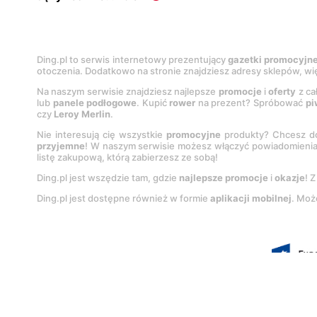
Ding.pl to serwis internetowy prezentujący
gazetki promocyjn
otoczenia. Dodatkowo na stronie znajdziesz adresy sklepów, wię
Na naszym serwisie znajdziesz najlepsze
promocje
i
oferty
z ca
lub
panele podłogowe
. Kupić
rower
na prezent? Spróbować
pi
czy
Leroy Merlin
.
Nie interesują cię wszystkie
promocyjne
produkty? Chcesz do
przyjemne
! W naszym serwisie możesz włączyć powiadomieni
listę zakupową, którą zabierzesz ze sobą!
Ding.pl jest wszędzie tam, gdzie
najlepsze promocje
i
okazje
! 
Ding.pl jest dostępne również w formie
aplikacji mobilnej
. Moż