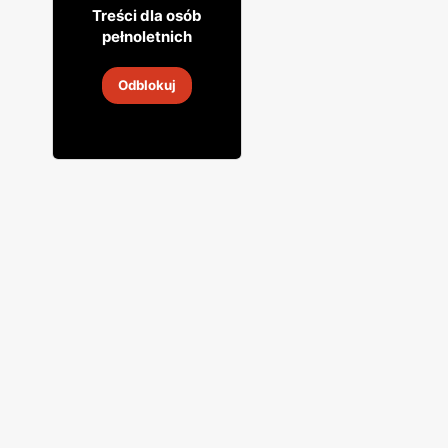
7
86
Treści dla osób
pełnoletnich
Wódka Dzika Kaczka
Odblokuj
31 lip
-
31 sie 2026