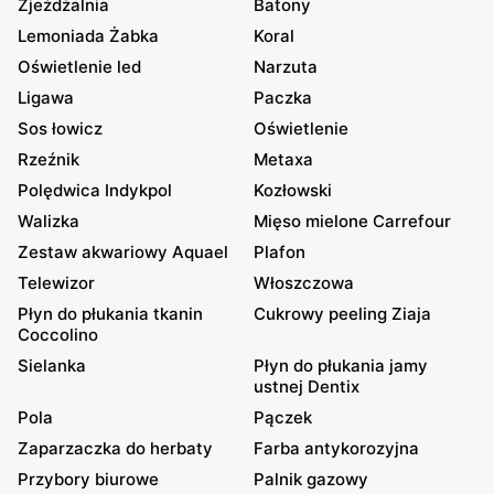
Zjeżdżalnia
Batony
Lemoniada Żabka
Koral
Oświetlenie led
Narzuta
Ligawa
Paczka
Sos łowicz
Oświetlenie
Rzeźnik
Metaxa
Polędwica Indykpol
Kozłowski
Walizka
Mięso mielone Carrefour
Zestaw akwariowy Aquael
Plafon
Telewizor
Włoszczowa
Płyn do płukania tkanin
Cukrowy peeling Ziaja
Coccolino
Sielanka
Płyn do płukania jamy
ustnej Dentix
Pola
Pączek
Zaparzaczka do herbaty
Farba antykorozyjna
Przybory biurowe
Palnik gazowy