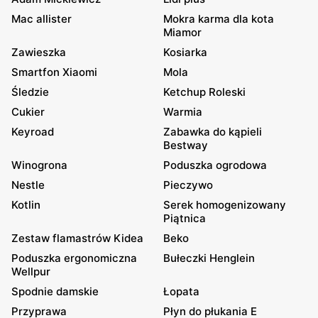
Mac allister
Mokra karma dla kota
Miamor
Zawieszka
Kosiarka
Smartfon Xiaomi
Mola
Śledzie
Ketchup Roleski
Cukier
Warmia
Keyroad
Zabawka do kąpieli
Bestway
Winogrona
Poduszka ogrodowa
Nestle
Pieczywo
Kotlin
Serek homogenizowany
Piątnica
Zestaw flamastrów Kidea
Beko
Poduszka ergonomiczna
Bułeczki Henglein
Wellpur
Spodnie damskie
Łopata
Przyprawa
Płyn do płukania E