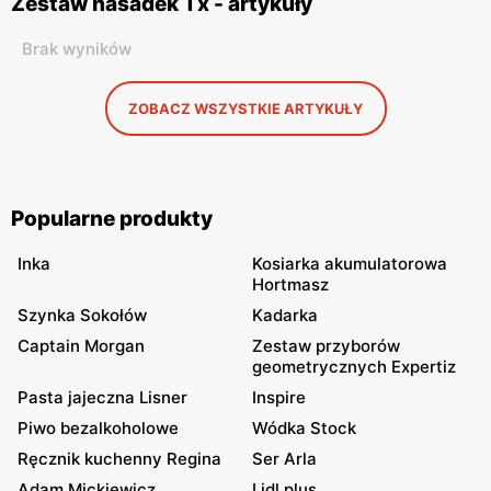
Zestaw nasadek Tx - artykuły
Brak wyników
ZOBACZ WSZYSTKIE ARTYKUŁY
Popularne produkty
Inka
Kosiarka akumulatorowa
Hortmasz
Szynka Sokołów
Kadarka
Captain Morgan
Zestaw przyborów
geometrycznych Expertiz
Pasta jajeczna Lisner
Inspire
Piwo bezalkoholowe
Wódka Stock
Ręcznik kuchenny Regina
Ser Arla
Adam Mickiewicz
Lidl plus