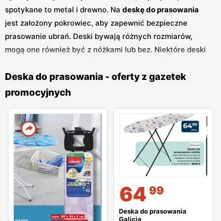
spotykane to metal i drewno. Na
deskę do prasowania
jest założony pokrowiec, aby zapewnić bezpieczne
prasowanie ubrań. Deski bywają różnych rozmiarów,
mogą one również być z nóżkami lub bez. Niektóre deski
do prasowania są również wyposażone w półkę pod
Deska do prasowania - oferty z gazetek
żelazko.
promocyjnych
64
99
Deska do prasowania
Galicja