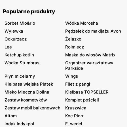
Popularne produkty
Sorbet Mio&rio
Wódka Morosha
Wylewka
Pędzelek do makijażu Avon
Odkurzacz
Żelazko
Lee
Rolmlecz
Ketchup kotlin
Maska do włosów Matrix
Wódka Stumbras
Organizer warsztatowy
Parkside
Płyn micelarny
Wings
Kiełbasa wiejska Płatek
Filet z pangi
Mleko Mleczna Dolina
Kiełbasa TOPSELLER
Zestaw kosmetyków
Komplet pościeli
Zestaw mebli balkonowych
Kruszwica
Altom
Koc Pico
Indyk Indykpol
E. wedel