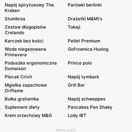
Napój spirytusowy The
Parówki berlinki
Kraken
Stumbras
Drażetki M&M\'s
Zestaw długopisów
Tokaji
Crelando
Karczek bez kości
Pellet Premium
Woda niegazowana
Gofrownica Huslog
Primavera
Poduszka ergonomiczna
Prince polo
Domaison
Plecak Crivit
Napój tymbark
Mgiełka zapachowa
Grill Bar
Oriflame
Bułka grahamka
Napój schweppes
Suplement diety
Pancakes Pan Shaky
Krem orzechowy M&G
Lody IBT
REKLAMA