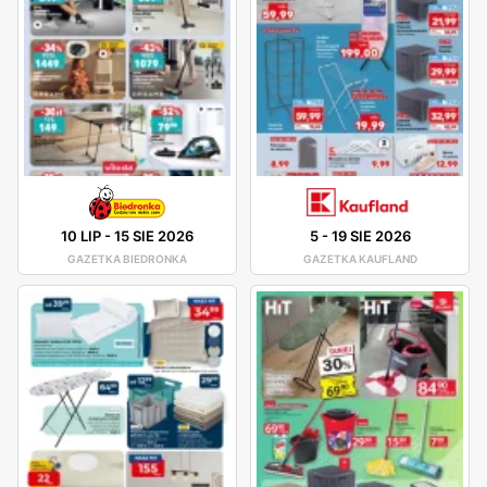
10 LIP
-
15 SIE 2026
5
-
19 SIE 2026
GAZETKA BIEDRONKA
GAZETKA KAUFLAND