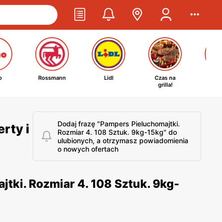
o
Rossmann
Lidl
Czas na
Ta
grilla!
kosm
Dodaj frazę "Pampers Pieluchomajtki.
rty i
Rozmiar 4. 108 Sztuk. 9kg-15kg" do
ulubionych, a otrzymasz powiadomienia
o nowych ofertach
tki. Rozmiar 4. 108 Sztuk. 9kg-