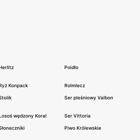
Herlitz
Poidło
Ryż Konpack
Rolmlecz
Stolik
Ser pleśniowy Valbon
Łosoś wędzony Koral
Ser Vittoria
Słoneczniki
Piwo Królewskie