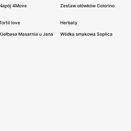
Napój 4Move
Zestaw ołówków Colorino
Tortil love
Herbaty
Kiełbasa Masarnia u Jana
Wódka smakowa Soplica