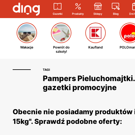
Gazetki
Produkty
Sklepy
Blog
Dni 
Wakacje
Powrót do
Kaufland
POLOmar
szkoły!
TAGI
Pampers Pieluchomajtki. 
gazetki promocyjne
Obecnie nie posiadamy produktów i 
15kg". Sprawdź podobne oferty: