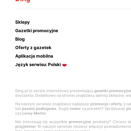
Sklepy
Gazetki promocyjne
Blog
Oferty z gazetek
Aplikacja mobilna
Język serwisu: Polski
Ding.pl to serwis internetowy prezentujący
gazetki promocyjn
otoczenia. Dodatkowo na stronie znajdziesz adresy sklepów, wię
Na naszym serwisie znajdziesz najlepsze
promocje
i
oferty
z ca
lub
panele podłogowe
. Kupić
rower
na prezent? Spróbować
pi
czy
Leroy Merlin
.
Nie interesują cię wszystkie
promocyjne
produkty? Chcesz do
przyjemne
! W naszym serwisie możesz włączyć powiadomieni