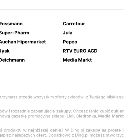
Rossmann
Carrefour
Super-Pharm
Jula
Auchan Hipermarket
Pepco
Jysk
RTV EURO AGD
Deichmann
Media Markt
 otrzymasz przede wszystkim oferty sklepów, z Twojego bliskiego
epów i rozsądnie zaplanujecie
zakupy
. Chcesz tanio kupić
cukier
z nową gazetkę promocyjną sklepu:
Lidl
, Biedronka,
Media Markt
oś produktu w
najniższej cenie
? W Ding.pl
zakupy są proste i
egapisz najlepszych
ofert
. Dodatkowo z Ding.pl możesz stworzyć