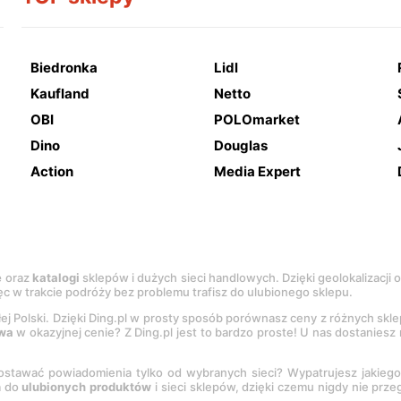
Biedronka
Lidl
Kaufland
Netto
OBI
POLOmarket
Dino
Douglas
Action
Media Expert
e
oraz
katalogi
sklepów i dużych sieci handlowych. Dzięki geolokalizacji
c w trakcie podróży bez problemu trafisz do ulubionego sklepu.
łej Polski. Dzięki Ding.pl w prosty sposób porównasz ceny z różnych skl
wa
w okazyjnej cenie? Z Ding.pl jest to bardzo proste! U nas dostanies
stawać powiadomienia tylko od wybranych sieci? Wypatrujesz jakieg
a do
ulubionych produktów
i sieci sklepów, dzięki czemu nigdy nie prz