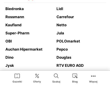
Biedronka
Lidl
Rossmann
Carrefour
Kaufland
Netto
Super-Pharm
Jula
OBI
POLOmarket
Auchan Hipermarket
Pepco
Dino
Douglas
Jysk
RTV EURO AGD
Action
Media Expert
Deichmann
Media Markt
Gazetki
Oferty
Szukaj
Blog
Więcej
Ding.pl to serwis internetowy prezentujący
gazetki promocyjne
oraz
katalogi
sklepów i dużych sieci handlowych. Dzięki
geolokalizacji otrzymasz przede wszystkim oferty sklepów, z
Twojego bliskiego otoczenia. Dodatkowo na stronie znajdziesz