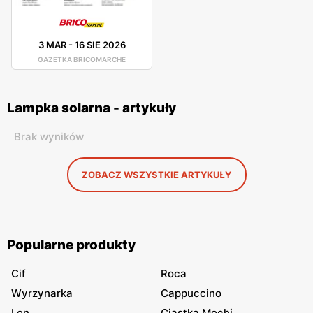
3 MAR
-
16 SIE 2026
GAZETKA BRICOMARCHE
Lampka solarna - artykuły
Brak wyników
ZOBACZ WSZYSTKIE ARTYKUŁY
Popularne produkty
Cif
Roca
Wyrzynarka
Cappuccino
Len
Ciastka Mochi