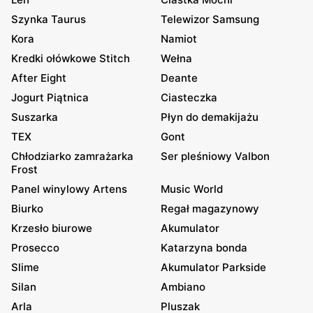
Szynka Taurus
Telewizor Samsung
Kora
Namiot
Kredki ołówkowe Stitch
Wełna
After Eight
Deante
Jogurt Piątnica
Ciasteczka
Suszarka
Płyn do demakijażu
TEX
Gont
Chłodziarko zamrażarka
Ser pleśniowy Valbon
Frost
Panel winylowy Artens
Music World
Biurko
Regał magazynowy
Krzesło biurowe
Akumulator
Prosecco
Katarzyna bonda
Slime
Akumulator Parkside
Silan
Ambiano
Arla
Pluszak