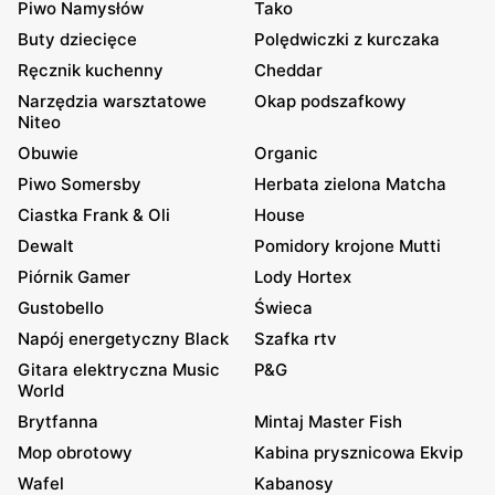
Piwo Namysłów
Tako
Buty dziecięce
Polędwiczki z kurczaka
Ręcznik kuchenny
Cheddar
Narzędzia warsztatowe
Okap podszafkowy
Niteo
Obuwie
Organic
Piwo Somersby
Herbata zielona Matcha
Ciastka Frank & Oli
House
Dewalt
Pomidory krojone Mutti
Piórnik Gamer
Lody Hortex
Gustobello
Świeca
Napój energetyczny Black
Szafka rtv
Gitara elektryczna Music
P&G
World
Brytfanna
Mintaj Master Fish
Mop obrotowy
Kabina prysznicowa Ekvip
Wafel
Kabanosy