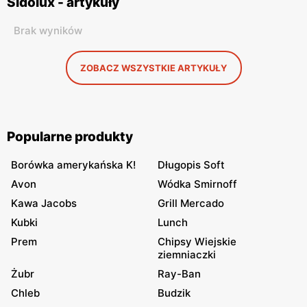
Sidolux - artykuły
Brak wyników
ZOBACZ WSZYSTKIE ARTYKUŁY
Popularne produkty
Borówka amerykańska K!
Długopis Soft
Avon
Wódka Smirnoff
Kawa Jacobs
Grill Mercado
Kubki
Lunch
Prem
Chipsy Wiejskie
ziemniaczki
Żubr
Ray-Ban
Chleb
Budzik