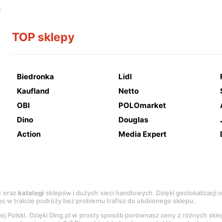
a
TOP sklepy
Biedronka
Lidl
Kaufland
Netto
OBI
POLOmarket
Dino
Douglas
Action
Media Expert
e
oraz
katalogi
sklepów i dużych sieci handlowych. Dzięki geolokalizacji
c w trakcie podróży bez problemu trafisz do ulubionego sklepu.
łej Polski. Dzięki Ding.pl w prosty sposób porównasz ceny z różnych skl