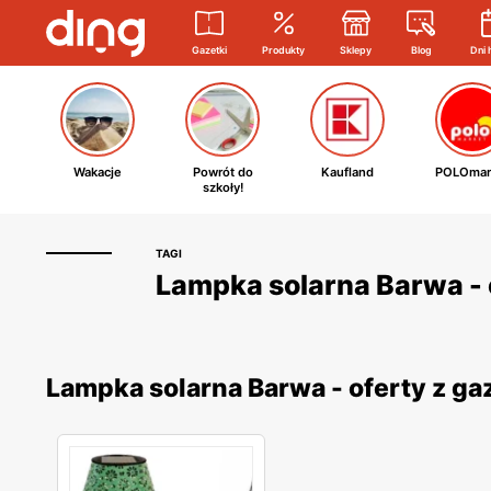
Gazetki
Produkty
Sklepy
Blog
Dni 
Wakacje
Powrót do
Kaufland
POLOmar
szkoły!
TAGI
Lampka solarna Barwa - 
Lampka solarna Barwa - oferty z g