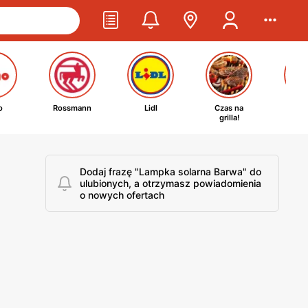
o
Rossmann
Lidl
Czas na
Ta
grilla!
kosm
Dodaj frazę "Lampka solarna Barwa" do
ulubionych, a otrzymasz powiadomienia
o nowych ofertach