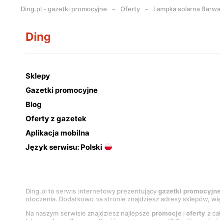
Ding.pl - gazetki promocyjne
Oferty
Lampka solarna Barw
Ding
Sklepy
Gazetki promocyjne
Blog
Oferty z gazetek
Aplikacja mobilna
Język serwisu: Polski
Ding.pl to serwis internetowy prezentujący
gazetki promocyjn
otoczenia. Dodatkowo na stronie znajdziesz adresy sklepów, wię
Na naszym serwisie znajdziesz najlepsze
promocje
i
oferty
z ca