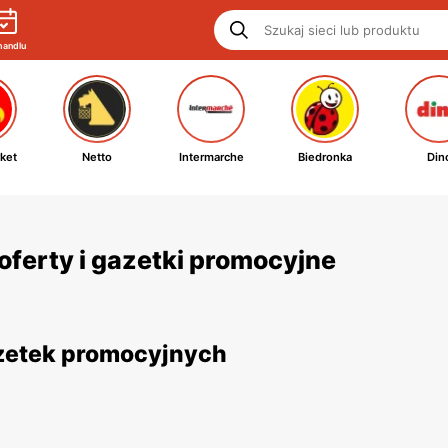
handlu
ket
Netto
Intermarche
Biedronka
Din
oferty i gazetki promocyjne
azetek promocyjnych