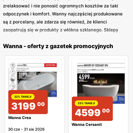
zrelaksować i nie ponosić ogromnych kosztów za taki
odpoczynek i komfort. Wanny najczęściej produkowane
są z porcelany, ale zdarza się również, że klienci
zaopatrują się w produkty z włókna szklanego. Sklepy
oferują do wyboru wanny: prostokątne, narożne, okrągłe,
Wanna - oferty z gazetek promocyjnych
owalne. Wśród atrakcyjnych ofert można znaleźć także
produkty z hydromasażem. Firmy ( takie jak np. IKEA,
Leroy Merlin) proponują często wiele rabatów na wanny.
32% TANIEJ!
3199
00
25% TANIEJ!
4599
00
Wanna Crea
Wanna Cersanit
30 cze
-
31 sie 2026