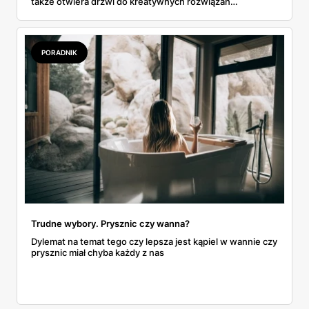
także otwiera drzwi do kreatywnych rozwiązań
projektowych. To właśnie w tych ograniczonych
przestrzeniach możemy odkryć potencjał i stworzyć
miejsce pełne uroku i funkcjonalności. Sprawdź jak
wybrać idealną wannę, zaspokajającą Twoje potrzeby,
PORADNIK
jednocześnie optymalizując dostępną przestrzeń.
Trudne wybory. Prysznic czy wanna?
Dylemat na temat tego czy lepsza jest kąpiel w wannie czy
prysznic miał chyba każdy z nas