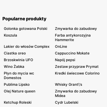
Popularne produkty
Golonka gotowana Polski
Zmywarka do zabudowy
Koszula
Farba antykorozyjna
Hammerite
Lakier do włosów Complex
OnLine
Ciastka oreo
Cappuccino Mokate
Brzoskwinia UFO
Napój pepsi
Wino Żabka
Zestaw przypraw Prymat
Płyn do mycia wc
Kredki świecowe Colorino
Domestos
Publima Lipsko
Whisky Grant\'s
Olej Nature queen
Zmywarka do zabudowy
Midea
Ketchup Roleski
Cydr Lubelski