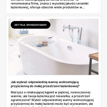
renomowana firma, znana z wysokiej jakości ceramiki
łazienkowej, oferuje obecnie wiele produktów w
wyjątkowo atrakcyjnych cenach. W ofercie znajdą
Państwo wszystko, co niezbędne do stworzenia
nowoczesnej, funkcjonalnej łazienki - od płytek, przez
umywalki i wanny, aż po zestawy podtynkowe i spłuczki.
ARTYKUŁ SPONSOROWANY
Poniżej przedstawiamy szczegóły kilku najciekawszych
propozycji.
Jak wybrać odpowiednią wannę wolnostojącą
przyścienną do małej przestrzeni łazienkowej?
Marzysz o relaksującej kąpieli w pięknej, nowoczesnej
wannie, ale twoja łazienka jest niewielka, a przestrzeń
ograniczona? Wybór odpowiedniej wanny wolnostojącej
przyściennej do małej łazienki może być wyzwaniem, ale