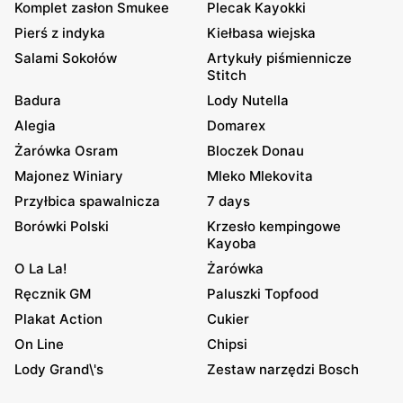
Komplet zasłon Smukee
Plecak Kayokki
Pierś z indyka
Kiełbasa wiejska
Salami Sokołów
Artykuły piśmiennicze
Stitch
Badura
Lody Nutella
Alegia
Domarex
Żarówka Osram
Bloczek Donau
Majonez Winiary
Mleko Mlekovita
Przyłbica spawalnicza
7 days
Borówki Polski
Krzesło kempingowe
Kayoba
O La La!
Żarówka
Ręcznik GM
Paluszki Topfood
Plakat Action
Cukier
On Line
Chipsi
Lody Grand\'s
Zestaw narzędzi Bosch