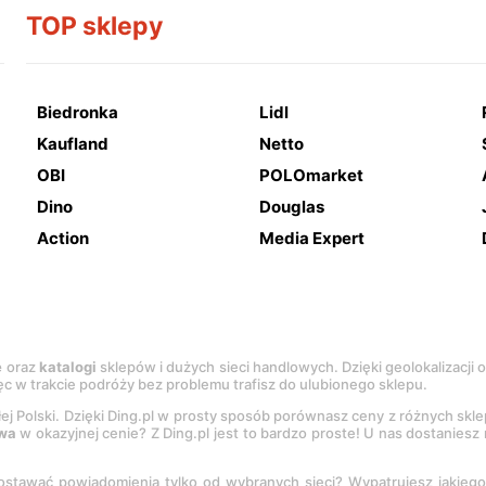
TOP sklepy
Biedronka
Lidl
Kaufland
Netto
OBI
POLOmarket
Dino
Douglas
Action
Media Expert
e
oraz
katalogi
sklepów i dużych sieci handlowych. Dzięki geolokalizacji
c w trakcie podróży bez problemu trafisz do ulubionego sklepu.
łej Polski. Dzięki Ding.pl w prosty sposób porównasz ceny z różnych skl
wa
w okazyjnej cenie? Z Ding.pl jest to bardzo proste! U nas dostanies
stawać powiadomienia tylko od wybranych sieci? Wypatrujesz jakieg