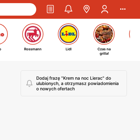
o
Rossmann
Lidl
Czas na
Ta
grilla!
kosm
Dodaj frazę "Krem na noc Lierac" do
ulubionych, a otrzymasz powiadomienia
o nowych ofertach