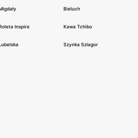
Migdały
Bieluch
Roleta Inspire
Kawa Tchibo
Lubelska
Szynka Szlagor