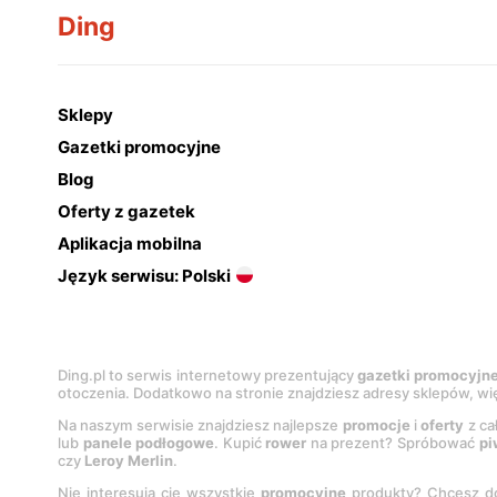
Ding
Sklepy
Gazetki promocyjne
Blog
Oferty z gazetek
Aplikacja mobilna
Język serwisu: Polski
Ding.pl to serwis internetowy prezentujący
gazetki promocyjn
otoczenia. Dodatkowo na stronie znajdziesz adresy sklepów, wię
Na naszym serwisie znajdziesz najlepsze
promocje
i
oferty
z ca
lub
panele podłogowe
. Kupić
rower
na prezent? Spróbować
pi
czy
Leroy Merlin
.
Nie interesują cię wszystkie
promocyjne
produkty? Chcesz do