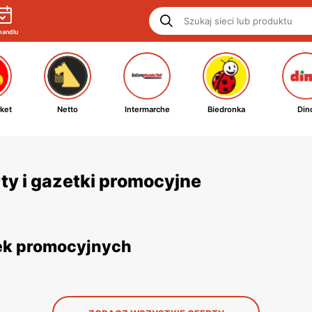
handlu
ket
Netto
Intermarche
Biedronka
Din
rty i gazetki promocyjne
tek promocyjnych