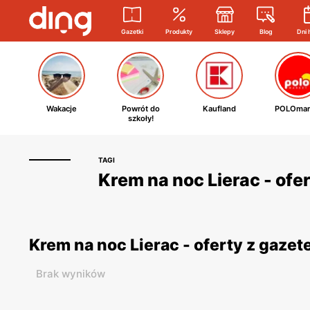
Gazetki
Produkty
Sklepy
Blog
Dni 
Wakacje
Powrót do
Kaufland
POLOmar
szkoły!
TAGI
Krem na noc Lierac - ofe
Krem na noc Lierac - oferty z gaze
Brak wyników