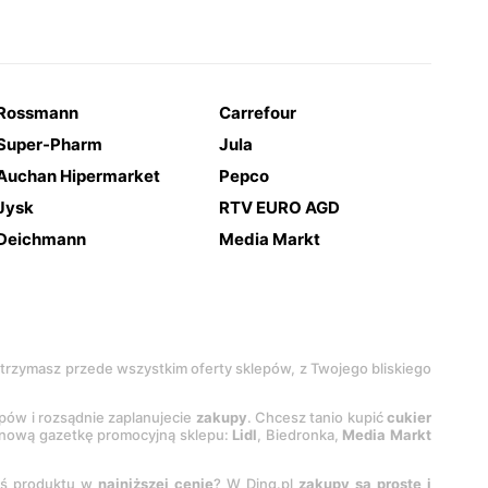
Rossmann
Carrefour
Super-Pharm
Jula
Auchan Hipermarket
Pepco
Jysk
RTV EURO AGD
Deichmann
Media Markt
 otrzymasz przede wszystkim oferty sklepów, z Twojego bliskiego
epów i rozsądnie zaplanujecie
zakupy
. Chcesz tanio kupić
cukier
z nową gazetkę promocyjną sklepu:
Lidl
, Biedronka,
Media Markt
oś produktu w
najniższej cenie
? W Ding.pl
zakupy są proste i