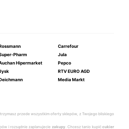
Rossmann
Carrefour
Super-Pharm
Jula
Auchan Hipermarket
Pepco
Jysk
RTV EURO AGD
Deichmann
Media Markt
 otrzymasz przede wszystkim oferty sklepów, z Twojego bliskiego
epów i rozsądnie zaplanujecie
zakupy
. Chcesz tanio kupić
cukier