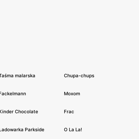
Taśma malarska
Chupa-chups
Fackelmann
Moxom
Kinder Chocolate
Frac
Ładowarka Parkside
O La La!