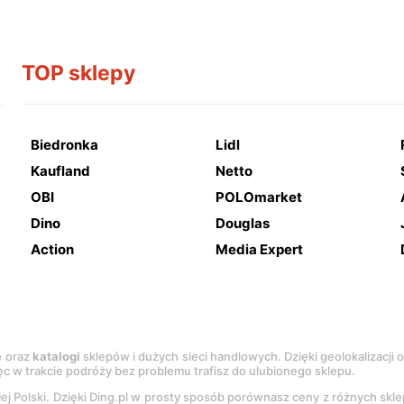
TOP sklepy
Biedronka
Lidl
Kaufland
Netto
OBI
POLOmarket
Dino
Douglas
Action
Media Expert
e
oraz
katalogi
sklepów i dużych sieci handlowych. Dzięki geolokalizacji
c w trakcie podróży bez problemu trafisz do ulubionego sklepu.
łej Polski. Dzięki Ding.pl w prosty sposób porównasz ceny z różnych skl