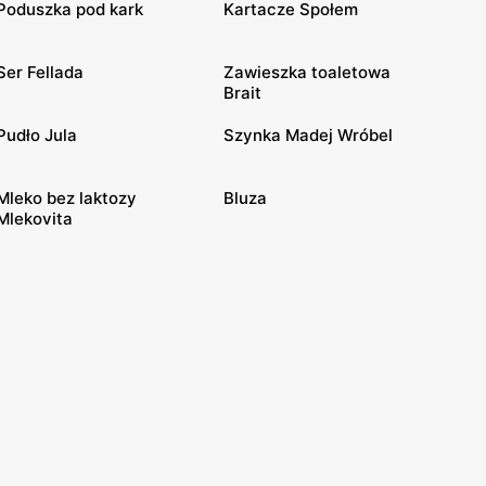
Poduszka pod kark
Kartacze Społem
Ser Fellada
Zawieszka toaletowa
Brait
Pudło Jula
Szynka Madej Wróbel
Mleko bez laktozy
Bluza
Mlekovita