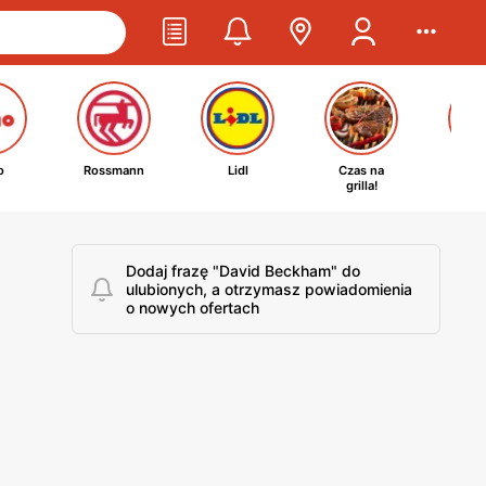
o
Rossmann
Lidl
Czas na
Ta
grilla!
kosm
Dodaj frazę "David Beckham" do
ulubionych, a otrzymasz powiadomienia
o nowych ofertach