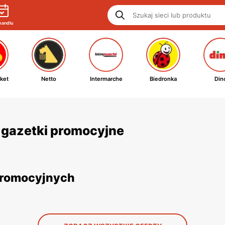
handlu
ket
Netto
Intermarche
Biedronka
Din
i gazetki promocyjne
 promocyjnych