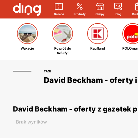
Gazetki
Produkty
Sklepy
Blog
Dni 
Wakacje
Powrót do
Kaufland
POLOmar
szkoły!
TAGI
David Beckham - oferty 
David Beckham - oferty z gazetek
Brak wyników