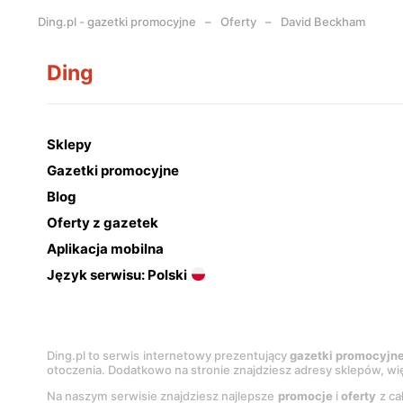
Ding.pl - gazetki promocyjne
Oferty
David Beckham
Ding
Sklepy
Gazetki promocyjne
Blog
Oferty z gazetek
Aplikacja mobilna
Język serwisu: Polski
Ding.pl to serwis internetowy prezentujący
gazetki promocyjn
otoczenia. Dodatkowo na stronie znajdziesz adresy sklepów, wię
Na naszym serwisie znajdziesz najlepsze
promocje
i
oferty
z ca