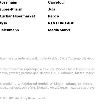
Rossmann
Carrefour
Super-Pharm
Jula
Auchan Hipermarket
Pepco
Jysk
RTV EURO AGD
Deichmann
Media Markt
 otrzymasz przede wszystkim oferty sklepów, z Twojego bliskiego
epów i rozsądnie zaplanujecie
zakupy
. Chcesz tanio kupić
cukier
z nową gazetkę promocyjną sklepu:
Lidl
, Biedronka,
Media Markt
oś produktu w
najniższej cenie
? W Ding.pl
zakupy są proste i
egapisz najlepszych
ofert
. Dodatkowo z Ding.pl możesz stworzyć
 RTV EURO AGD czy
Rossmann
!