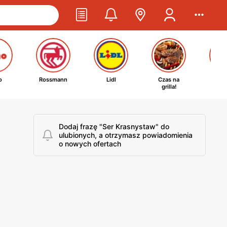
o
Rossmann
Lidl
Czas na
Ta
grilla!
kosm
Dodaj frazę "Ser Krasnystaw" do
ulubionych, a otrzymasz powiadomienia
o nowych ofertach