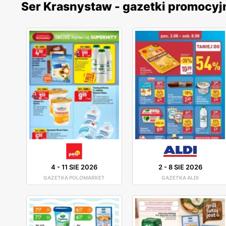
Ser Krasnystaw - gazetki promocyj
4
-
11 SIE 2026
2
-
8 SIE 2026
GAZETKA POLOMARKET
GAZETKA ALDI