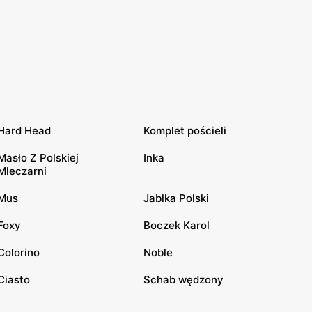
Hard Head
Komplet pościeli
Masło Z Polskiej
Inka
Mleczarni
Mus
Jabłka Polski
Foxy
Boczek Karol
Colorino
Noble
Ciasto
Schab wędzony