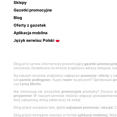
Sklepy
Gazetki promocyjne
Blog
Oferty z gazetek
Aplikacja mobilna
Język serwisu: Polski
Ding.pl to serwis internetowy prezentujący
gazetki promocyjn
otoczenia. Dodatkowo na stronie znajdziesz adresy sklepów, wię
Na naszym serwisie znajdziesz najlepsze
promocje
i
oferty
z ca
lub
panele podłogowe
. Kupić
rower
na prezent? Spróbować
pi
czy
Leroy Merlin
.
Nie interesują cię wszystkie
promocyjne
produkty? Chcesz do
przyjemne
! W naszym serwisie możesz włączyć powiadomieni
listę zakupową, którą zabierzesz ze sobą!
Ding.pl jest wszędzie tam, gdzie
najlepsze promocje
i
okazje
! 
Ding.pl jest dostępne również w formie
aplikacji mobilnej
. Moż