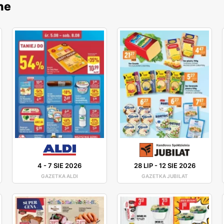
ne
4
-
7 SIE 2026
28 LIP
-
12 SIE 2026
GAZETKA ALDI
GAZETKA JUBILAT