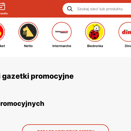
handlu
ket
Netto
Intermarche
Biedronka
Din
i gazetki promocyjne
 promocyjnych