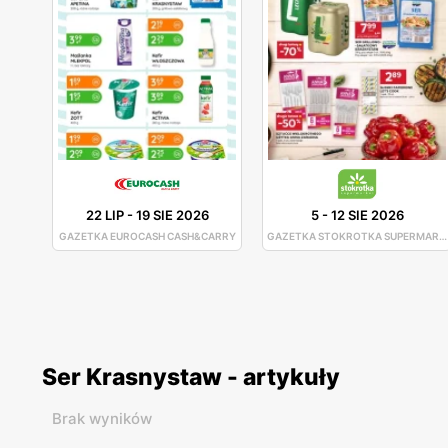
22 LIP
-
19 SIE 2026
5
-
12 SIE 2026
GAZETKA EUROCASH CASH&CARRY
GAZETKA STOKROTKA SUPERMARKET
Ser Krasnystaw - artykuły
Brak wyników