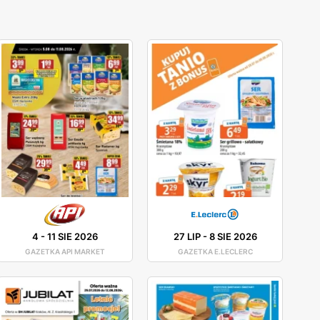
4
-
11 SIE 2026
27 LIP
-
8 SIE 2026
GAZETKA API MARKET
GAZETKA E.LECLERC