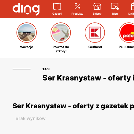
Gazetki
Produkty
Sklepy
Blog
Dni 
Wakacje
Powrót do
Kaufland
POLOmar
szkoły!
TAGI
Ser Krasnystaw - oferty 
Ser Krasnystaw - oferty z gazetek
Brak wyników