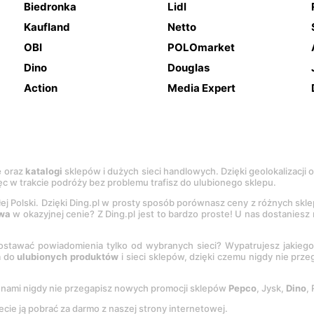
Biedronka
Lidl
Kaufland
Netto
OBI
POLOmarket
Dino
Douglas
Action
Media Expert
e
oraz
katalogi
sklepów i dużych sieci handlowych. Dzięki geolokalizacji
c w trakcie podróży bez problemu trafisz do ulubionego sklepu.
łej Polski. Dzięki Ding.pl w prosty sposób porównasz ceny z różnych skl
wa
w okazyjnej cenie? Z Ding.pl jest to bardzo proste! U nas dostanies
stawać powiadomienia tylko od wybranych sieci? Wypatrujesz jakieg
a do
ulubionych produktów
i sieci sklepów, dzięki czemu nigdy nie prz
Z nami nigdy nie przegapisz nowych promocji sklepów
Pepco
, Jysk,
Dino
,
ecie ją pobrać za darmo z naszej strony internetowej.