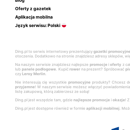
Blog
Oferty z gazetek
Aplikacja mobilna
Język serwisu: Polski
Ding.pl to serwis internetowy prezentujący
gazetki promocyjn
otoczenia. Dodatkowo na stronie znajdziesz adresy sklepów, wię
Na naszym serwisie znajdziesz najlepsze
promocje
i
oferty
z ca
lub
panele podłogowe
. Kupić
rower
na prezent? Spróbować
pi
czy
Leroy Merlin
.
Nie interesują cię wszystkie
promocyjne
produkty? Chcesz do
przyjemne
! W naszym serwisie możesz włączyć powiadomieni
listę zakupową, którą zabierzesz ze sobą!
Ding.pl jest wszędzie tam, gdzie
najlepsze promocje
i
okazje
! 
Ding.pl jest dostępne również w formie
aplikacji mobilnej
. Moż