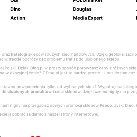
OBI
POLOmarket
Dino
Douglas
Action
Media Expert
e
oraz
katalogi
sklepów i dużych sieci handlowych. Dzięki geolokalizacji
c w trakcie podróży bez problemu trafisz do ulubionego sklepu.
łej Polski. Dzięki Ding.pl w prosty sposób porównasz ceny z różnych skl
wa
w okazyjnej cenie? Z Ding.pl jest to bardzo proste! U nas dostanies
stawać powiadomienia tylko od wybranych sieci? Wypatrujesz jakieg
a do
ulubionych produktów
i sieci sklepów, dzięki czemu nigdy nie prz
Z nami nigdy nie przegapisz nowych promocji sklepów
Pepco
, Jysk,
Dino
,
ecie ją pobrać za darmo z naszej strony internetowej.