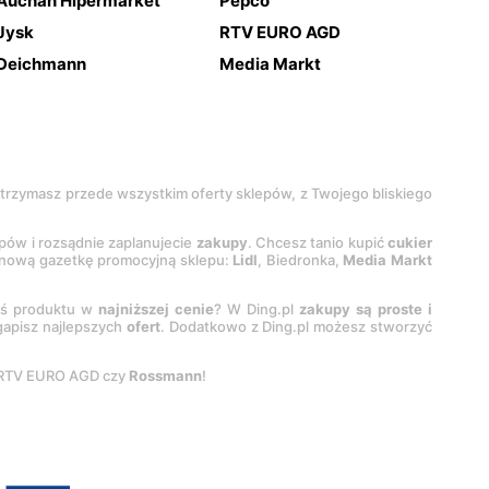
Auchan Hipermarket
Pepco
Jysk
RTV EURO AGD
Deichmann
Media Markt
 otrzymasz przede wszystkim oferty sklepów, z Twojego bliskiego
epów i rozsądnie zaplanujecie
zakupy
. Chcesz tanio kupić
cukier
z nową gazetkę promocyjną sklepu:
Lidl
, Biedronka,
Media Markt
oś produktu w
najniższej cenie
? W Ding.pl
zakupy są proste i
egapisz najlepszych
ofert
. Dodatkowo z Ding.pl możesz stworzyć
 RTV EURO AGD czy
Rossmann
!