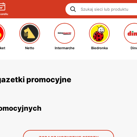
handlu
ket
Netto
Intermarche
Biedronka
Din
 gazetki promocyjne
promocyjnych