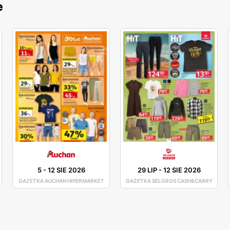
e
5
-
12 SIE 2026
29 LIP
-
12 SIE 2026
GAZETKA AUCHAN HIPERMARKET
GAZETKA SELGROS CASH&CARRY