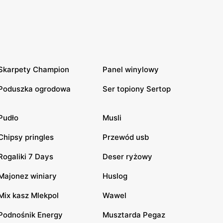
Skarpety Champion
Panel winylowy
Poduszka ogrodowa
Ser topiony Sertop
Pudło
Musli
Chipsy pringles
Przewód usb
Rogaliki 7 Days
Deser ryżowy
Majonez winiary
Huslog
Mix kasz Mlekpol
Wawel
Podnośnik Energy
Musztarda Pegaz