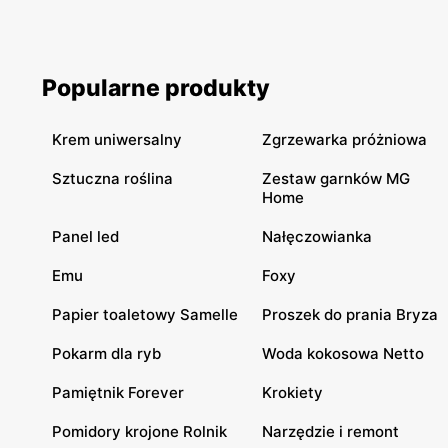
siateczki. W tej gazetce dzieje się naprawdę dużo, więc
zamiast się rozpisywać – wejdźmy od razu w temat.
Sprawdźmy, co ciekawego oferuje moda z Lidla, która
łączy jakość z niską ceną lepiej niż niejeden butik.
Popularne produkty
Krem uniwersalny
Zgrzewarka próżniowa
Sztuczna roślina
Zestaw garnków MG
Home
Panel led
Nałęczowianka
Emu
Foxy
Papier toaletowy Samelle
Proszek do prania Bryza
Pokarm dla ryb
Woda kokosowa Netto
Pamiętnik Forever
Krokiety
Pomidory krojone Rolnik
Narzędzie i remont