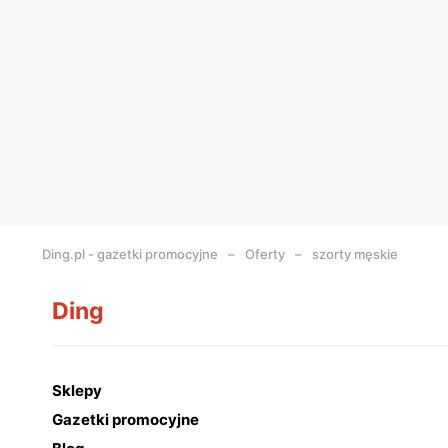
Ding.pl - gazetki promocyjne
Oferty
szorty męskie
Ding
Sklepy
Gazetki promocyjne