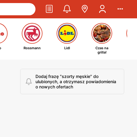
o
Rossmann
Lidl
Czas na
Ta
grilla!
kosm
Dodaj frazę "szorty męskie" do
ulubionych, a otrzymasz powiadomienia
o nowych ofertach