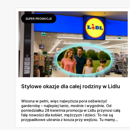
SUPER PROMOCJE
Stylowe okazje dla całej rodziny w Lidlu
Wiosna w pełni, więc najwyższa pora odświeżyć
garderobę – najlepiej tanio, modnie i wygodnie. Od
poniedziałku 28 kwietnia promocja w Lidlu przynosi całą
falę nowości dla kobiet, mężczyzn i dzieci. To nie są
przypadkowe ubrania z kosza przy wejściu. Tu mamy
pełnoprawną kolekcję: od basicowych t-shirtów, przez
muślinowe koszule, po fantazyjne sukienki i baleriny z