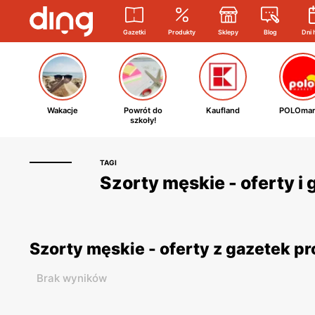
Gazetki
Produkty
Sklepy
Blog
Dni 
Wakacje
Powrót do
Kaufland
POLOmar
szkoły!
TAGI
Szorty męskie - oferty i
Szorty męskie - oferty z gazetek 
Brak wyników