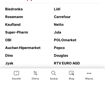
Biedronka
Lidl
Rossmann
Carrefour
Kaufland
Netto
Super-Pharm
Jula
OBI
POLOmarket
Auchan Hipermarket
Pepco
Dino
Douglas
Jysk
RTV EURO AGD
Action
Media Expert
Deichmann
Media Markt
Gazetki
Oferty
Szukaj
Blog
Więcej
Ding.pl to serwis internetowy prezentujący
gazetki promocyjne
oraz
katalogi
sklepów i dużych sieci handlowych. Dzięki
geolokalizacji otrzymasz przede wszystkim oferty sklepów, z
Twojego bliskiego otoczenia. Dodatkowo na stronie znajdziesz