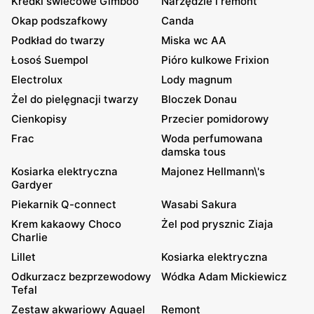
Kredki świecowe Gimboo
Narzędzie i remont
Okap podszafkowy
Canda
Podkład do twarzy
Miska wc AA
Łosoś Suempol
Pióro kulkowe Frixion
Electrolux
Lody magnum
Żel do pielęgnacji twarzy
Bloczek Donau
Cienkopisy
Przecier pomidorowy
Frac
Woda perfumowana
damska tous
Kosiarka elektryczna
Majonez Hellmann\'s
Gardyer
Piekarnik Q-connect
Wasabi Sakura
Krem kakaowy Choco
Żel pod prysznic Ziaja
Charlie
Lillet
Kosiarka elektryczna
Odkurzacz bezprzewodowy
Wódka Adam Mickiewicz
Tefal
Zestaw akwariowy Aquael
Remont