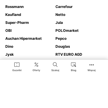
Rossmann
Carrefour
Kaufland
Netto
Super-Pharm
Jula
OBI
POLOmarket
Auchan Hipermarket
Pepco
Dino
Douglas
Jysk
RTV EURO AGD
Action
Media Expert
Deichmann
Media Markt
Gazetki
Oferty
Szukaj
Blog
Więcej
Ding.pl to serwis internetowy prezentujący
gazetki promocyjne
oraz
katalogi
sklepów i dużych sieci handlowych. Dzięki
geolokalizacji otrzymasz przede wszystkim oferty sklepów, z
Twojego bliskiego otoczenia. Dodatkowo na stronie znajdziesz
adresy sklepów, więc w trakcie podróży bez problemu trafisz do
ulubionego sklepu.