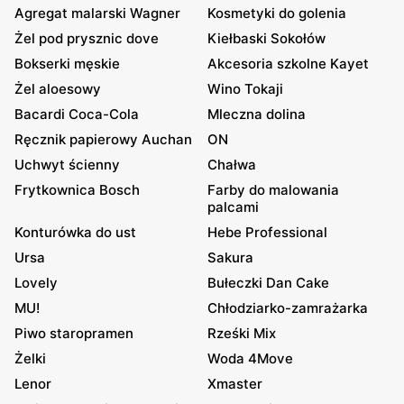
Agregat malarski Wagner
Kosmetyki do golenia
Żel pod prysznic dove
Kiełbaski Sokołów
Bokserki męskie
Akcesoria szkolne Kayet
Żel aloesowy
Wino Tokaji
Bacardi Coca-Cola
Mleczna dolina
Ręcznik papierowy Auchan
ON
Uchwyt ścienny
Chałwa
Frytkownica Bosch
Farby do malowania
palcami
Konturówka do ust
Hebe Professional
Ursa
Sakura
Lovely
Bułeczki Dan Cake
MU!
Chłodziarko-zamrażarka
Piwo staropramen
Rześki Mix
Żelki
Woda 4Move
Lenor
Xmaster