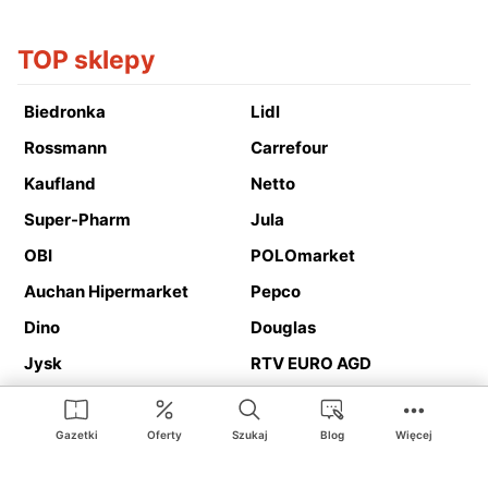
TOP sklepy
Biedronka
Lidl
Rossmann
Carrefour
Kaufland
Netto
Super-Pharm
Jula
OBI
POLOmarket
Auchan Hipermarket
Pepco
Dino
Douglas
Jysk
RTV EURO AGD
Action
Media Expert
Deichmann
Media Markt
Gazetki
Oferty
Szukaj
Blog
Więcej