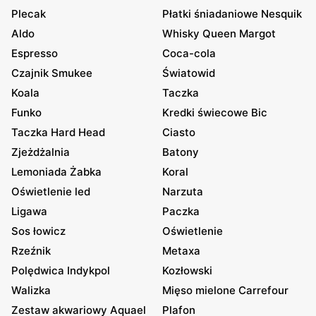
Plecak
Płatki śniadaniowe Nesquik
Aldo
Whisky Queen Margot
Espresso
Coca-cola
Czajnik Smukee
Światowid
Koala
Taczka
Funko
Kredki świecowe Bic
Taczka Hard Head
Ciasto
Zjeżdżalnia
Batony
Lemoniada Żabka
Koral
Oświetlenie led
Narzuta
Ligawa
Paczka
Sos łowicz
Oświetlenie
Rzeźnik
Metaxa
Polędwica Indykpol
Kozłowski
Walizka
Mięso mielone Carrefour
Zestaw akwariowy Aquael
Plafon