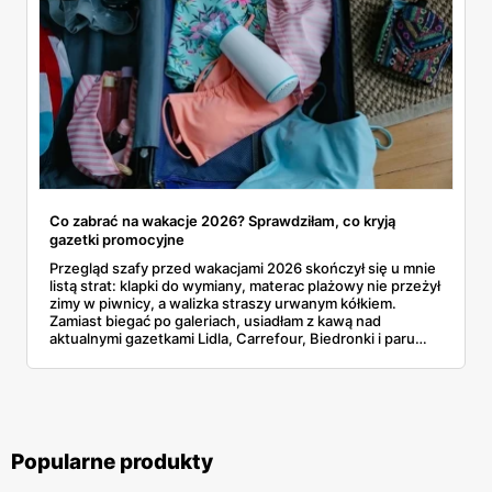
Co zabrać na wakacje 2026? Sprawdziłam, co kryją
gazetki promocyjne
Przegląd szafy przed wakacjami 2026 skończył się u mnie
listą strat: klapki do wymiany, materac plażowy nie przeżył
zimy w piwnicy, a walizka straszy urwanym kółkiem.
Zamiast biegać po galeriach, usiadłam z kawą nad
aktualnymi gazetkami Lidla, Carrefour, Biedronki i paru
mniejszych sieci. I bardzo dobrze, bo strój kąpielowy, buty
do wody czy ponton da się skompletować przy okazji
zwykłych zakupów. Spisałam, co gdzie kosztuje i które
oferty kończą się już w ten weekend, żeby nic was nie
zaskoczyło przed wyjazdem.
Popularne produkty