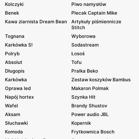
Kolczyki
Piwo namysłów
Benek
Plecak Captain Mike
Kawa ziarnista Dream Bean
Artykuły piśmiennicze
Stitch
Tognana
Wyborowa
Karkówka S!
Sodastream
Polryb
Łosoś
Absolut
Tofu
Długopis
Pralka Beko
Karkówka
Zestaw koszyków Bambus
Oprawa led
Makaron Polmak
Napój hortex
Szynka Hit
Wafel
Brandy Shustov
Aksam
Power audio JBL
Słuchawki
Kopernik
Komoda
Frytkownica Bosch