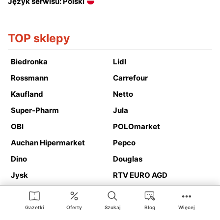
Język serwisu: Polski
TOP sklepy
Biedronka
Lidl
Rossmann
Carrefour
Kaufland
Netto
Super-Pharm
Jula
OBI
POLOmarket
Auchan Hipermarket
Pepco
Dino
Douglas
Jysk
RTV EURO AGD
Action
Media Expert
Deichmann
Media Markt
Gazetki
Oferty
Szukaj
Blog
Więcej