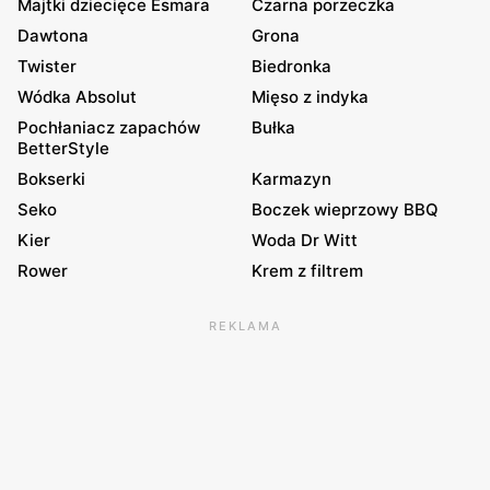
Majtki dziecięce Esmara
Czarna porzeczka
Dawtona
Grona
Twister
Biedronka
Wódka Absolut
Mięso z indyka
Pochłaniacz zapachów
Bułka
BetterStyle
Bokserki
Karmazyn
Seko
Boczek wieprzowy BBQ
Kier
Woda Dr Witt
Rower
Krem z filtrem
REKLAMA