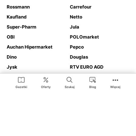
Rossmann
Carrefour
Kaufland
Netto
Super-Pharm
Jula
OBI
POLOmarket
Auchan Hipermarket
Pepco
Dino
Douglas
Jysk
RTV EURO AGD
Action
Media Expert
Deichmann
Media Markt
Gazetki
Oferty
Szukaj
Blog
Więcej
Ding.pl to serwis internetowy prezentujący
gazetki promocyjne
oraz
katalogi
sklepów i dużych sieci handlowych. Dzięki
geolokalizacji otrzymasz przede wszystkim oferty sklepów, z
Twojego bliskiego otoczenia. Dodatkowo na stronie znajdziesz
adresy sklepów, więc w trakcie podróży bez problemu trafisz do
ulubionego sklepu.