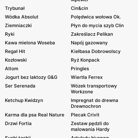
Trybunał
Cin&cin
Wódka Absolut
Polędwica wołowa Ok.
Ziemniaczki
Płyn do mycia szyb Clin
Ryki
Zakreślacz Pelikan
Kawa mielona Woseba
Napój gazowany
Regał Hit
Kiełbasa Dobrowolscy
Kozłowski
Ryż Konpack
Altom
Pringles
Jogurt bez laktozy G&G
Wiertła Ferrex
Ser Serenada
Wózek transportowy
Workzone
Ketchup Kwidzyn
Impregnat do drewna
Drewnochron
Karma dla psa Real Nature
Plecak Crivit
Drzwi Fortia
Zestaw pędzli do
malowania Hardy
Sushi toshii
Artykuły biurowe