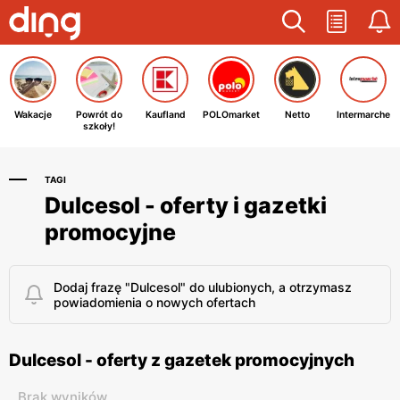
Wakacje
Powrót do
Kaufland
POLOmarket
Netto
Intermarche
szkoły!
TAGI
Dulcesol - oferty i gazetki
promocyjne
Dodaj frazę "Dulcesol" do ulubionych, a otrzymasz
powiadomienia o nowych ofertach
Dulcesol - oferty z gazetek promocyjnych
Brak wyników