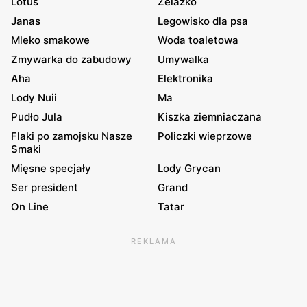
Lotus
Żelazko
Janas
Legowisko dla psa
Mleko smakowe
Woda toaletowa
Zmywarka do zabudowy
Umywalka
Aha
Elektronika
Lody Nuii
Ma
Pudło Jula
Kiszka ziemniaczana
Flaki po zamojsku Nasze
Policzki wieprzowe
Smaki
Mięsne specjały
Lody Grycan
Ser president
Grand
On Line
Tatar
REKLAMA