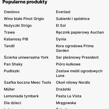
Popularne produkty
Owolovo
Everlast
Wino białe Pinot Grigio
Sukienki i spódnice
Nożyczki Strigo
El Sol
Trawa
Ręcznik papierowy Auchan
Kabanosy PiB
Dynia
Tandil
Kora ogrodowa Prima
Garden
Ścierka uniwersalna York
Ser pleśniowy President
Pan Shaky
Pióro kulkowe
Pudliszki
Zestaw mebli ogrodowych
Luna
Szafka boczna Meec Tools
Okoń nilowy Nordis
Müller
Drażetki
Lemoniada tymbark
Pasta La Vista
Dla dzieci
Mrągowska