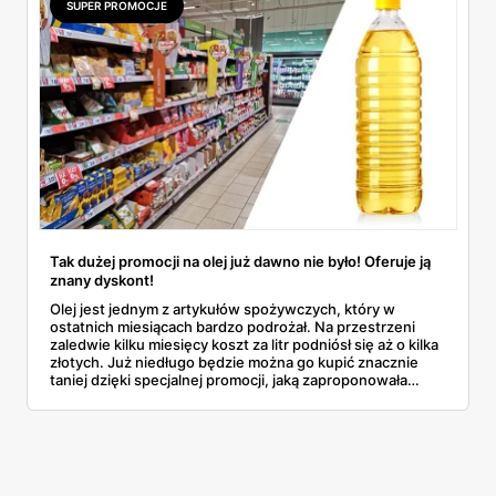
SUPER PROMOCJE
Tak dużej promocji na olej już dawno nie było! Oferuje ją
znany dyskont!
Olej jest jednym z artykułów spożywczych, który w
ostatnich miesiącach bardzo podrożał. Na przestrzeni
zaledwie kilku miesięcy koszt za litr podniósł się aż o kilka
złotych. Już niedługo będzie można go kupić znacznie
taniej dzięki specjalnej promocji, jaką zaproponowała
znana sieć dyskontów. Sprawdź szczegóły dotyczące tej
oferty promocyjnej i zaoszczędź trochę pieniędzy!