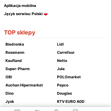
Aplikacja mobilna
Język serwisu: Polski
TOP sklepy
Biedronka
Lidl
Rossmann
Carrefour
Kaufland
Netto
Super-Pharm
Jula
OBI
POLOmarket
Auchan Hipermarket
Pepco
Dino
Douglas
Jysk
RTV EURO AGD
Action
Media Expert