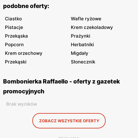
podobne oferty:
Ciastko
Wafle ryżowe
Pistacje
Krem czekoladowy
Przekąska
Prażynki
Popcorn
Herbatniki
Krem orzechowy
Migdały
Przekąski
Słonecznik
Bombonierka Raffaello - oferty z gazetek
promocyjnych
Brak wyników
ZOBACZ WSZYSTKIE OFERTY