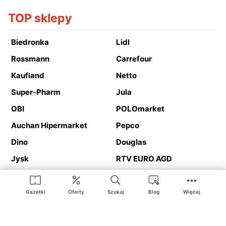
TOP sklepy
Biedronka
Lidl
Rossmann
Carrefour
Kaufland
Netto
Super-Pharm
Jula
OBI
POLOmarket
Auchan Hipermarket
Pepco
Dino
Douglas
Jysk
RTV EURO AGD
Action
Media Expert
Deichmann
Media Markt
Gazetki
Oferty
Szukaj
Blog
Więcej
Ding.pl to serwis internetowy prezentujący
gazetki promocyjne