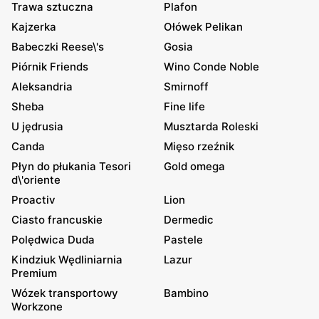
Trawa sztuczna
Plafon
Kajzerka
Ołówek Pelikan
Babeczki Reese\'s
Gosia
Piórnik Friends
Wino Conde Noble
Aleksandria
Smirnoff
Sheba
Fine life
U jędrusia
Musztarda Roleski
Canda
Mięso rzeźnik
Płyn do płukania Tesori
Gold omega
d\'oriente
Proactiv
Lion
Ciasto francuskie
Dermedic
Polędwica Duda
Pastele
Kindziuk Wędliniarnia
Lazur
Premium
Wózek transportowy
Bambino
Workzone