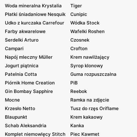
Woda mineralna Krystalia
Tiger
Płatki śniadaniowe Nesquik
Cunipic
Udko z kurczaka Carrefour
Wódka Stock
Farby akwarelowe
Wafelki Roshen
Serdelki Arturo
Czosnek
Campari
Crofton
Napój mleczny Müller
Krem nawilżający
Jogurt piątnica
Syrop klonowy
Patelnia Cotta
Guma rozpuszczalna
Piórnik Home Creation
PiB
Gin Bombay Sapphire
Reebok
Mocne
Ramka na zdjęcie
Krzesło Netto
Tusz do rzęs Oriflame
Blaupunkt
Krem kakaowy
Schab Aleksandria
Kanka
Komplet niemowlęcy Stitch
Piec Kawmet