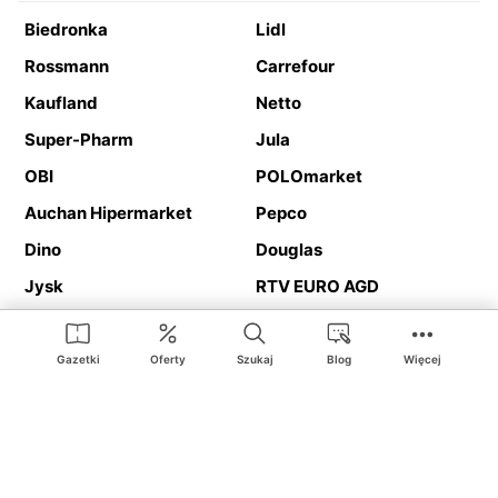
Biedronka
Lidl
Rossmann
Carrefour
Kaufland
Netto
Super-Pharm
Jula
OBI
POLOmarket
Auchan Hipermarket
Pepco
Dino
Douglas
Jysk
RTV EURO AGD
Action
Media Expert
Deichmann
Media Markt
Gazetki
Oferty
Szukaj
Blog
Więcej
Ding.pl to serwis internetowy prezentujący
gazetki promocyjne
oraz
katalogi
sklepów i dużych sieci handlowych. Dzięki
geolokalizacji otrzymasz przede wszystkim oferty sklepów, z
Twojego bliskiego otoczenia. Dodatkowo na stronie znajdziesz
adresy sklepów, więc w trakcie podróży bez problemu trafisz do