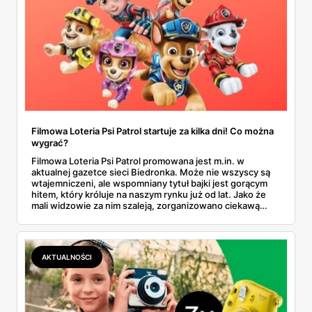
Filmowa Loteria Psi Patrol startuje za kilka dni! Co można
wygrać?
Filmowa Loteria Psi Patrol promowana jest m.in. w
aktualnej gazetce sieci Biedronka. Może nie wszyscy są
wtajemniczeni, ale wspomniany tytuł bajki jest gorącym
hitem, który króluje na naszym rynku już od lat. Jako że
mali widzowie za nim szaleją, zorganizowano ciekawą
akcję z nagrodami. Jest o co walczyć, sami zobaczcie!
AKTUALNOŚCI