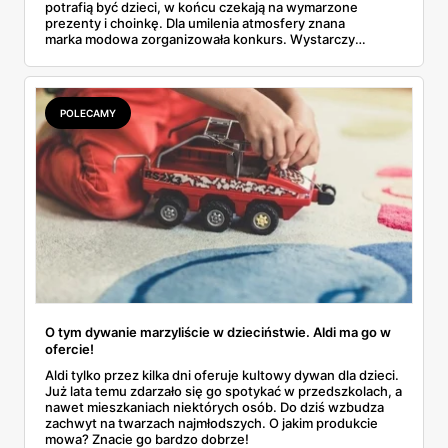
potrafią być dzieci, w końcu czekają na wymarzone
prezenty i choinkę. Dla umilenia atmosfery znana
marka modowa zorganizowała konkurs. Wystarczy
odrobina wyobraźni, a nagroda może pojawić się w rękach
każdego malucha!
POLECAMY
O tym dywanie marzyliście w dzieciństwie. Aldi ma go w
ofercie!
Aldi tylko przez kilka dni oferuje kultowy dywan dla dzieci.
Już lata temu zdarzało się go spotykać w przedszkolach, a
nawet mieszkaniach niektórych osób. Do dziś wzbudza
zachwyt na twarzach najmłodszych. O jakim produkcie
mowa? Znacie go bardzo dobrze!