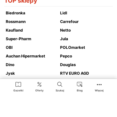
TOP sklepy
Biedronka
Lidl
Rossmann
Carrefour
Kaufland
Netto
Super-Pharm
Jula
OBI
POLOmarket
Auchan Hipermarket
Pepco
Dino
Douglas
Jysk
RTV EURO AGD
Action
Media Expert
Deichmann
Media Markt
Gazetki
Oferty
Szukaj
Blog
Więcej
Ding.pl to serwis internetowy prezentujący
gazetki promocyjne
oraz
katalogi
sklepów i dużych sieci handlowych. Dzięki
geolokalizacji otrzymasz przede wszystkim oferty sklepów, z