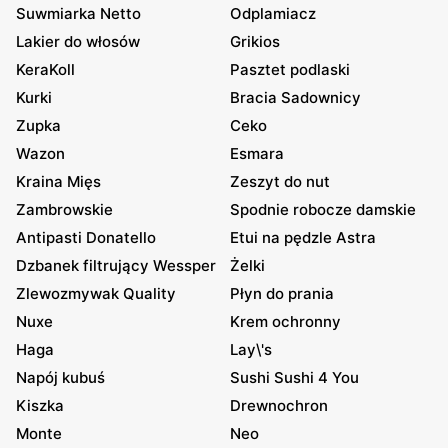
Suwmiarka Netto
Odplamiacz
Lakier do włosów
Grikios
KeraKoll
Pasztet podlaski
Kurki
Bracia Sadownicy
Zupka
Ceko
Wazon
Esmara
Kraina Mięs
Zeszyt do nut
Zambrowskie
Spodnie robocze damskie
Antipasti Donatello
Etui na pędzle Astra
Dzbanek filtrujący Wessper
Żelki
Zlewozmywak Quality
Płyn do prania
Nuxe
Krem ochronny
Haga
Lay\'s
Napój kubuś
Sushi Sushi 4 You
Kiszka
Drewnochron
Monte
Neo