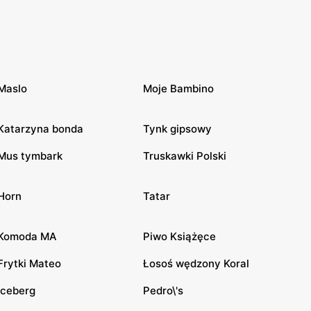
Maslo
Moje Bambino
Katarzyna bonda
Tynk gipsowy
Mus tymbark
Truskawki Polski
Horn
Tatar
Komoda MA
Piwo Książęce
Frytki Mateo
Łosoś wędzony Koral
Iceberg
Pedro\'s