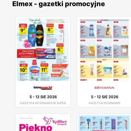
Elmex - gazetki promocyjne
5
-
12 SIE 2026
5
-
12 SIE 2026
GAZETKA INTERMARCHE SUPER
GAZETKA ROSSMANN