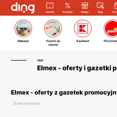
Gazetki
Produkty
Sklepy
Blog
Dni 
Wakacje
Powrót do
Kaufland
POLOmar
szkoły!
TAGI
Elmex - oferty i gazetki
Elmex - oferty z gazetek promocyj
Brak wyników