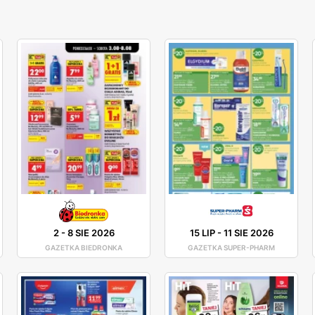
2
-
8 SIE 2026
15 LIP
-
11 SIE 2026
GAZETKA BIEDRONKA
GAZETKA SUPER-PHARM