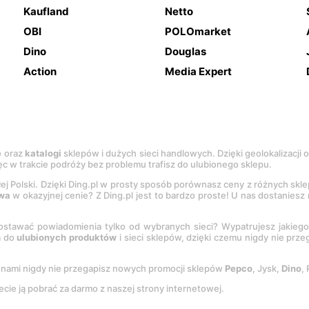
Kaufland
Netto
OBI
POLOmarket
Dino
Douglas
Action
Media Expert
e
oraz
katalogi
sklepów i dużych sieci handlowych. Dzięki geolokalizacji
c w trakcie podróży bez problemu trafisz do ulubionego sklepu.
łej Polski. Dzięki Ding.pl w prosty sposób porównasz ceny z różnych skl
wa
w okazyjnej cenie? Z Ding.pl jest to bardzo proste! U nas dostanies
stawać powiadomienia tylko od wybranych sieci? Wypatrujesz jakieg
a do
ulubionych produktów
i sieci sklepów, dzięki czemu nigdy nie prz
Z nami nigdy nie przegapisz nowych promocji sklepów
Pepco
, Jysk,
Dino
,
ecie ją pobrać za darmo z naszej strony internetowej.