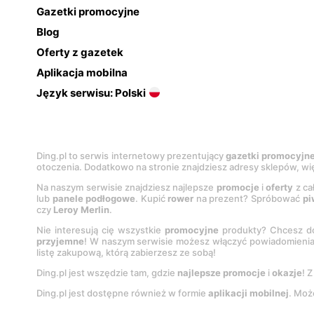
Gazetki promocyjne
Blog
Oferty z gazetek
Aplikacja mobilna
Język serwisu: Polski
Ding.pl to serwis internetowy prezentujący
gazetki promocyjn
otoczenia. Dodatkowo na stronie znajdziesz adresy sklepów, wię
Na naszym serwisie znajdziesz najlepsze
promocje
i
oferty
z ca
lub
panele podłogowe
. Kupić
rower
na prezent? Spróbować
pi
czy
Leroy Merlin
.
Nie interesują cię wszystkie
promocyjne
produkty? Chcesz do
przyjemne
! W naszym serwisie możesz włączyć powiadomieni
listę zakupową, którą zabierzesz ze sobą!
Ding.pl jest wszędzie tam, gdzie
najlepsze promocje
i
okazje
! 
Ding.pl jest dostępne również w formie
aplikacji mobilnej
. Moż