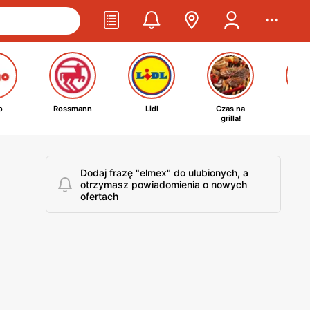
o
Rossmann
Lidl
Czas na
Ta
grilla!
kosm
Dodaj frazę "elmex" do ulubionych, a
otrzymasz powiadomienia o nowych
ofertach