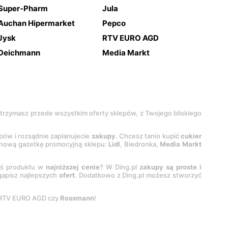
Super-Pharm
Jula
Auchan Hipermarket
Pepco
Jysk
RTV EURO AGD
Deichmann
Media Markt
 otrzymasz przede wszystkim oferty sklepów, z Twojego bliskiego
epów i rozsądnie zaplanujecie
zakupy
. Chcesz tanio kupić
cukier
z nową gazetkę promocyjną sklepu:
Lidl
, Biedronka,
Media Markt
oś produktu w
najniższej cenie
? W Ding.pl
zakupy są proste i
egapisz najlepszych
ofert
. Dodatkowo z Ding.pl możesz stworzyć
 RTV EURO AGD czy
Rossmann
!