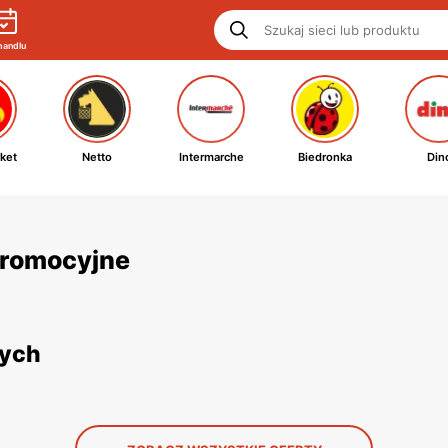
handlu
ket
Netto
Intermarche
Biedronka
Din
 promocyjne
nych