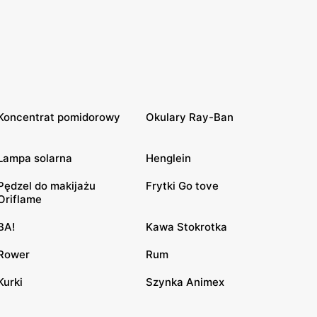
Koncentrat pomidorowy
Okulary Ray-Ban
Lampa solarna
Henglein
Pędzel do makijażu
Frytki Go tove
Oriflame
BA!
Kawa Stokrotka
Rower
Rum
Kurki
Szynka Animex