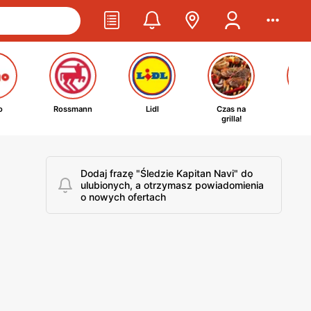
o
Rossmann
Lidl
Czas na
Ta
grilla!
kosm
Dodaj frazę "Śledzie Kapitan Navi" do
ulubionych, a otrzymasz powiadomienia
o nowych ofertach