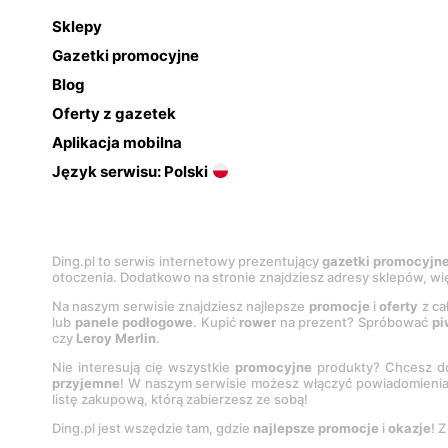
Sklepy
Gazetki promocyjne
Blog
Oferty z gazetek
Aplikacja mobilna
Język serwisu: Polski
Ding.pl to serwis internetowy prezentujący
gazetki promocyjn
otoczenia. Dodatkowo na stronie znajdziesz adresy sklepów, wię
Na naszym serwisie znajdziesz najlepsze
promocje
i
oferty
z ca
lub
panele podłogowe
. Kupić
rower
na prezent? Spróbować
pi
czy
Leroy Merlin
.
Nie interesują cię wszystkie
promocyjne
produkty? Chcesz do
przyjemne
! W naszym serwisie możesz włączyć powiadomieni
listę zakupową, którą zabierzesz ze sobą!
Ding.pl jest wszędzie tam, gdzie
najlepsze promocje
i
okazje
! 