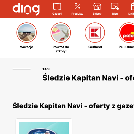
Gazetki
Produkty
Sklepy
Blog
Dni 
Wakacje
Powrót do
Kaufland
POLOmar
szkoły!
TAGI
Śledzie Kapitan Navi - o
Śledzie Kapitan Navi - oferty z ga