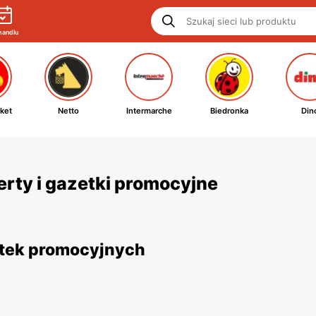
handlu
ket
Netto
Intermarche
Biedronka
Din
ferty i gazetki promocyjne
zetek promocyjnych