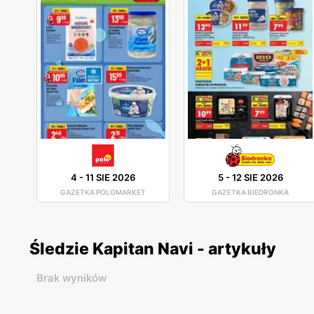
4
-
11 SIE 2026
5
-
12 SIE 2026
GAZETKA POLOMARKET
GAZETKA BIEDRONKA
Śledzie Kapitan Navi - artykuły
Brak wyników