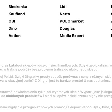
Biedronka
Lidl
Kaufland
Netto
OBI
POLOmarket
Dino
Douglas
Action
Media Expert
e
oraz
katalogi
sklepów i dużych sieci handlowych. Dzięki geolokalizacji
c w trakcie podróży bez problemu trafisz do ulubionego sklepu.
łej Polski. Dzięki Ding.pl w prosty sposób porównasz ceny z różnych skl
wa
w okazyjnej cenie? Z Ding.pl jest to bardzo proste! U nas dostanies
stawać powiadomienia tylko od wybranych sieci? Wypatrujesz jakieg
a do
ulubionych produktów
i sieci sklepów, dzięki czemu nigdy nie prz
Z nami nigdy nie przegapisz nowych promocji sklepów
Pepco
, Jysk,
Dino
,