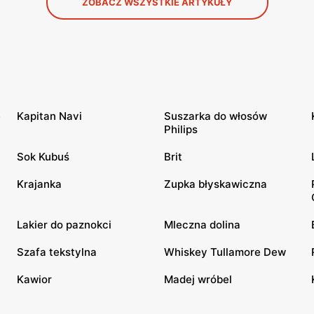
ZOBACZ WSZYSTKIE ARTYKUŁY
e
Kapitan Navi
Suszarka do włosów
Philips
Sok Kubuś
Brit
Krajanka
Zupka błyskawiczna
Lakier do paznokci
Mleczna dolina
Szafa tekstylna
Whiskey Tullamore Dew
Kawior
Madej wróbel