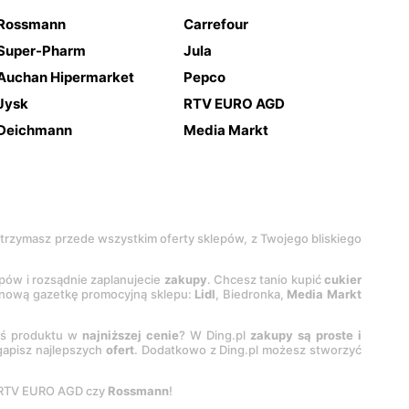
Rossmann
Carrefour
Super-Pharm
Jula
Auchan Hipermarket
Pepco
Jysk
RTV EURO AGD
Deichmann
Media Markt
 otrzymasz przede wszystkim oferty sklepów, z Twojego bliskiego
epów i rozsądnie zaplanujecie
zakupy
. Chcesz tanio kupić
cukier
z nową gazetkę promocyjną sklepu:
Lidl
, Biedronka,
Media Markt
oś produktu w
najniższej cenie
? W Ding.pl
zakupy są proste i
egapisz najlepszych
ofert
. Dodatkowo z Ding.pl możesz stworzyć
 RTV EURO AGD czy
Rossmann
!