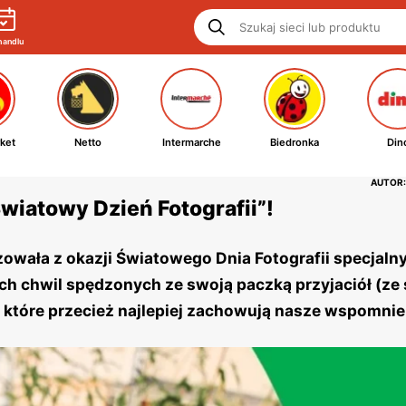
handlu
ket
Netto
Intermarche
Biedronka
Din
AUTOR:
wiatowy Dzień Fotografii”!
wała z okazji Światowego Dnia Fotografii specjalny
ch chwil spędzonych ze swoją paczką przyjaciół (ze 
, które przecież najlepiej zachowują nasze wspomnie