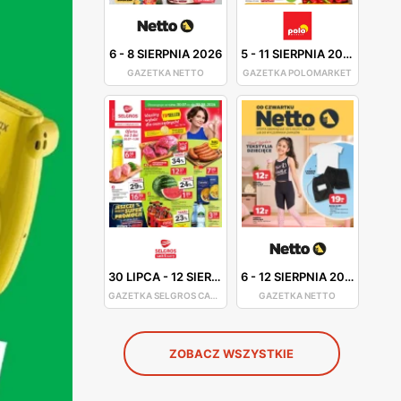
6
-
8 SIERPNIA 2026
5
-
11 SIERPNIA 2026
GAZETKA NETTO
GAZETKA POLOMARKET
30 LIPCA
-
12 SIERPNIA 2026
6
-
12 SIERPNIA 2026
GAZETKA SELGROS CASH&CARRY
GAZETKA NETTO
ZOBACZ WSZYSTKIE