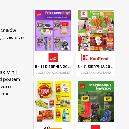
ośników
, prawie że
.
5
-
11 SIERPNIA 2026
6
-
11 SIERPNIA 2026
ax Mini!
GAZETKA POLOMARKET
GAZETKA KAUFLAND
od postem
owa o
rzmi