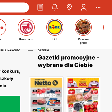
o
Rossmann
Lidl
Czas na
Ta
grilla!
kosm
 PAULINA KOPEĆ
GAZETKI
Gazetki promocyjne -
wybrane dla Ciebie
 konkurs,
szkoły
nia.