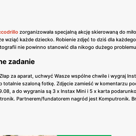
codrillo
zorganizowała specjalną akcję skierowaną do mił
że wziąć każde dziecko. Robienie zdjęć to dziś dla każdego
tografii nie powinno stanowić dla nikogo dużego problemu
ne zadanie
Złap za aparat, uchwyć Wasze wspólne chwile i wygraj Inst
rób totalnie szaloną fotkę. Zdjęcie zamieść w komentarzu p
08, a do wygrania są 3 x Instax Mini i 5 x karta podarunk
tronik. Partnerem/fundatorem nagród jest Komputronik. B