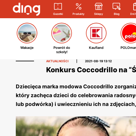
Gazetki
Produkty
Sklepy
Blog
Dni 
Wakacje
Powrót do
Kaufland
POLOmar
szkoły!
AKTUALNOŚCI
|
2021-08-19 13:12
Konkurs Coccodrillo na “Ś
Dziecięca marka modowa Coccodrillo zorganizo
który zachęca dzieci do celebrowania radosny
lub podwórka) i uwiecznieniu ich na zdjęciach