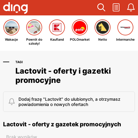
Wakacje
Powrót do
Kaufland
POLOmarket
Netto
Intermarche
szkoły!
TAGI
Lactovit - oferty i gazetki
promocyjne
Dodaj frazę "Lactovit" do ulubionych, a otrzymasz
powiadomienia o nowych ofertach
Lactovit - oferty z gazetek promocyjnych
Brak wyników