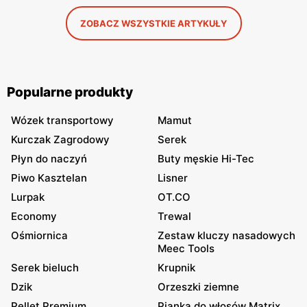
ZOBACZ WSZYSTKIE ARTYKUŁY
Popularne produkty
Wózek transportowy
Mamut
Kurczak Zagrodowy
Serek
Płyn do naczyń
Buty męskie Hi-Tec
Piwo Kasztelan
Lisner
Lurpak
OT.CO
Economy
Trewal
Ośmiornica
Zestaw kluczy nasadowych
Meec Tools
Serek bieluch
Krupnik
Dzik
Orzeszki ziemne
Pellet Premium
Pianka do włosów Matrix