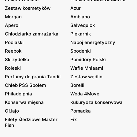
Zestaw kosmetyków
Azur
Morgan
Ambiano
Aperol
Salvequick
Chłodziarko zamrażarka
Piekarnik
Podlaski
Napój energetyczny
Reebok
Spodenki
Skrzydełka
Pomidory Polski
Roleski
Wafle Mniaam!
Perfumy do prania Tandil
Zestaw wędlin
Chleb PSS Społem
Borelli
Philadelphia
Woda 4Move
Konserwa mięsna
Kukurydza konserwowa
O!Jajo
Pomadka
Filety śledziowe Master
Fix
Fish