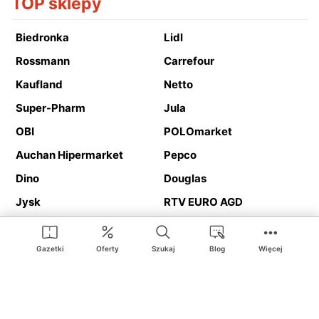
TOP sklepy
Biedronka
Lidl
Rossmann
Carrefour
Kaufland
Netto
Super-Pharm
Jula
OBI
POLOmarket
Auchan Hipermarket
Pepco
Dino
Douglas
Jysk
RTV EURO AGD
Action
Media Expert
Deichmann
Media Markt
Gazetki
Oferty
Szukaj
Blog
Więcej
Ding.pl to serwis internetowy prezentujący
gazetki promocyjne
oraz
katalogi
sklepów i dużych sieci handlowych. Dzięki
geolokalizacji otrzymasz przede wszystkim oferty sklepów, z