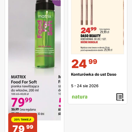
24
99
Konturówka do ust Daso
5
-
24 sie 2026
20% TANIEJ!
79
99