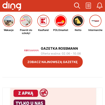
Wakacje
Powrót do
Kaufland
POLOmarket
Netto
Intermarche
szkoły!
GAZETKA ROSSMANN
Oferta ważna
:
02.06
-
10.06
ZOBACZ NAJNOWSZĄ GAZETKĘ