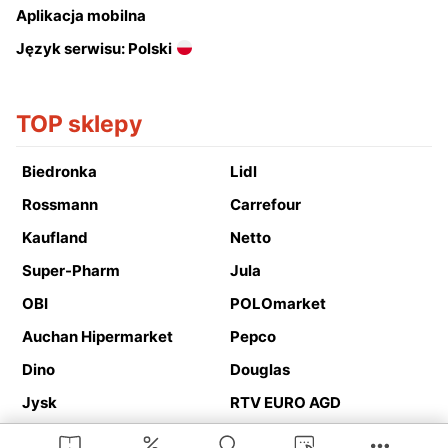
Aplikacja mobilna
Język serwisu: Polski
TOP sklepy
Biedronka
Lidl
Rossmann
Carrefour
Kaufland
Netto
Super-Pharm
Jula
OBI
POLOmarket
Auchan Hipermarket
Pepco
Dino
Douglas
Jysk
RTV EURO AGD
Action
Media Expert