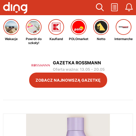
Wakacje
Powrót do
Kaufland
POLOmarket
Netto
Intermarche
szkoły!
GAZETKA ROSSMANN
Oferta ważna
:
13.05
-
20.05
ZOBACZ NAJNOWSZĄ GAZETKĘ