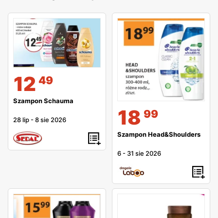
12
49
Szampon Schauma
18
99
28 lip
-
8 sie 2026
Szampon Head&Shoulders
6
-
31 sie 2026