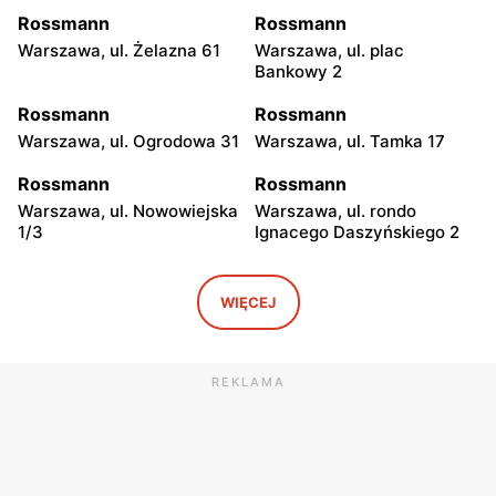
Rossmann
Rossmann
Warszawa, ul. Żelazna 61
Warszawa, ul. plac
Bankowy 2
Rossmann
Rossmann
Warszawa, ul. Ogrodowa 31
Warszawa, ul. Tamka 17
Rossmann
Rossmann
Warszawa, ul. Nowowiejska
Warszawa, ul. rondo
1/3
Ignacego Daszyńskiego 2
Rossmann
Rossmann
Warszawa, ul. Piękna 16 b
Warszawa, ul.
WIĘCEJ
Marszałkowska 28
Rossmann
Rossmann
REKLAMA
Warszawa, ul. Senatorska 2
Warszawa, ul. Prosta 68
Rossmann
Rossmann
Warszawa, ul. Mokotowska
Warszawa, ul.
1
Marszałkowska 126/134