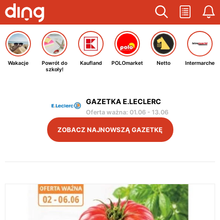
Wakacje
Powrót do
Kaufland
POLOmarket
Netto
Intermarche
szkoły!
GAZETKA E.LECLERC
Oferta ważna
:
01.06
-
13.06
ZOBACZ NAJNOWSZĄ GAZETKĘ