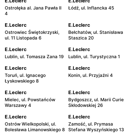
E.Leclerc
E.Leclerc
Ostrołęka al. Jana Pawła II
Łódź, ul. Inflancka 45
4
E.Leclerc
E.Leclerc
Ostrowiec Świętokrzyski,
Bełchatów, ul. Stanisława
ul. 11 Listopada 6
Staszica 20
E.Leclerc
E.Leclerc
Lublin, ul. Tomasza Zana 19
Lublin, ul. Turystyczna 1
E.Leclerc
E.Leclerc
Toruń, ul. Ignacego
Konin, ul. Przyjaźni 4
Łyskowskiego 8
E.Leclerc
E.Leclerc
Mielec, ul. Powstańców
Bydgoszcz, ul. Marii Curie
Warszawy 4
Skłodowskiej 26
E.Leclerc
E.Leclerc
Ostrów Wielkopolski, ul.
Zamość, ul. Prymasa
Bolesława Limanowskiego 8
Stefana Wyszyńskiego 13