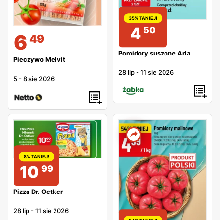
35% TANIEJ!
4
50
6
49
Pomidory suszone Arla
Pieczywo Melvit
28 lip
-
11 sie 2026
5
-
8 sie 2026
8% TANIEJ!
10
99
Pizza Dr. Oetker
28 lip
-
11 sie 2026