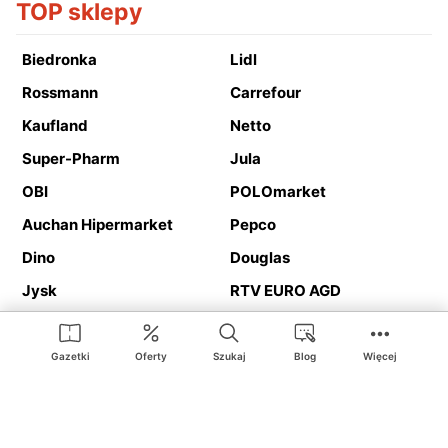
TOP sklepy
Biedronka
Lidl
Rossmann
Carrefour
Kaufland
Netto
Super-Pharm
Jula
OBI
POLOmarket
Auchan Hipermarket
Pepco
Dino
Douglas
Jysk
RTV EURO AGD
Action
Media Expert
Deichmann
Media Markt
Gazetki
Oferty
Szukaj
Blog
Więcej
Ding.pl to serwis internetowy prezentujący
gazetki promocyjne
oraz
katalogi
sklepów i dużych sieci handlowych. Dzięki
geolokalizacji otrzymasz przede wszystkim oferty sklepów, z