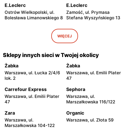
E.Leclerc
E.Leclerc
Ostrów Wielkopolski, ul.
Zamość, ul. Prymasa
Bolesława Limanowskiego 8
Stefana Wyszyńskiego 13
E.Leclerc
E.Leclerc
Malbork, ul. Gen.
Sosnowiec, ul. Braci
WIĘCEJ
Władysława Sikorskiego 2
Mieroszewskich 2a
E.Leclerc
E.Leclerc
Sklepy innych sieci w Twojej okolicy
Rzeszów al. Tadeusza
Chorzów, ul. Żołnierzy
Rejtana 69
Września 22
Żabka
Żabka
Warszawa, ul. Łucka 2/4/6
Warszawa, ul. Emilii Plater
E.Leclerc
E.Leclerc
lok. 2
47
Katowice, ul. Gen.
Gliwice, ul. Tarnogórska 19
Zygmunta Waltera Jankego
Carrefour Express
Sephora
15 d
Warszawa, ul. Emilii Plater
Warszawa, ul.
47
Marszałkowska 116/122
E.Leclerc
E.Leclerc
Gliwice, ul. Rybnicka 148
Jarosław, ul. Gen.
Zara
Organic
Władysława Eugeniusza
Warszawa, ul.
Warszawa, ul. Złota 59
Sikorskiego 2a
Marszałkowska 104-122