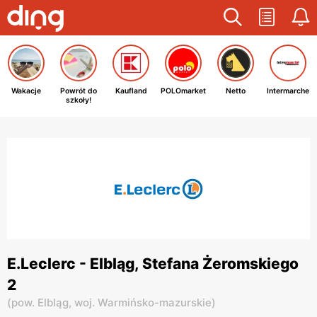
Wakacje
Powrót do
Kaufland
POLOmarket
Netto
Intermarche
szkoły!
E.Leclerc - Elbląg, Stefana Żeromskiego
2
(
pow. Elbląg,
woj. Warmińsko-mazurskie
)