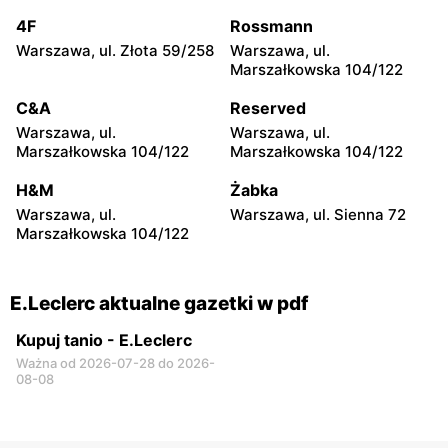
E.Leclerc
E.Leclerc
4F
Rossmann
Tychy, ul. Budowlanych 75
Oleśnica, ul. Stanisława
Warszawa, ul. Złota 59/258
Warszawa, ul.
Moniuszki 69
Marszałkowska 104/122
E.Leclerc
E.Leclerc
C&A
Reserved
Poznań, ul. Błażeja
Kędzierzyn-Koźle al. Jana
Warszawa, ul.
Warszawa, ul.
Winklera 1
Pawła II 30
Marszałkowska 104/122
Marszałkowska 104/122
E.Leclerc
E.Leclerc
H&M
Żabka
Gdańsk, ul. Obrońców
Przemyśl, ul. Sportowa 11
Warszawa, ul.
Warszawa, ul. Sienna 72
Wybrzeża 1
Marszałkowska 104/122
E.Leclerc
E.Leclerc
Wrocław, ul. Zakładowa 2-4
Racibórz, ul. Opawska 45
E.Leclerc aktualne gazetki w pdf
Kupuj tanio - E.Leclerc
Ważna od 2026-07-28 do 2026-
08-08