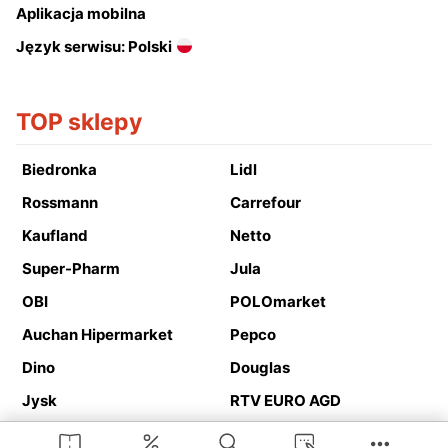
Aplikacja mobilna
Język serwisu: Polski
TOP sklepy
Biedronka
Lidl
Rossmann
Carrefour
Kaufland
Netto
Super-Pharm
Jula
OBI
POLOmarket
Auchan Hipermarket
Pepco
Dino
Douglas
Jysk
RTV EURO AGD
Action
Media Expert