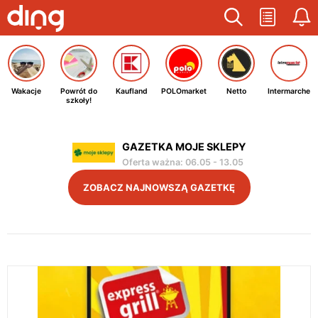
Wakacje
Powrót do
Kaufland
POLOmarket
Netto
Intermarche
szkoły!
GAZETKA MOJE SKLEPY
Oferta ważna
:
06.05
-
13.05
ZOBACZ NAJNOWSZĄ GAZETKĘ