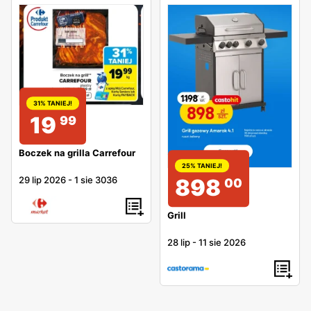
31% TANIEJ!
19
99
Boczek na grilla Carrefour
25% TANIEJ!
29 lip 2026
-
1 sie 3036
898
00
Grill
28 lip
-
11 sie 2026