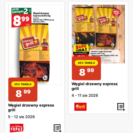
35% TANIEJ!
8
99
Węgiel drzewny express
25% TANIEJ!
grill
8
99
4
-
11 sie 2026
Węgiel drzewny express
grill
5
-
12 sie 2026