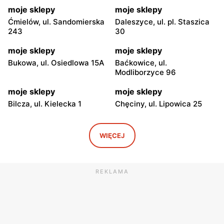
moje sklepy
moje sklepy
Ćmielów, ul. Sandomierska
Daleszyce, ul. pl. Staszica
243
30
moje sklepy
moje sklepy
Bukowa, ul. Osiedlowa 15A
Baćkowice, ul.
Modliborzyce 96
moje sklepy
moje sklepy
Bilcza, ul. Kielecka 1
Chęciny, ul. Lipowica 25
moje sklepy
moje sklepy
Iwaniska, ul. Ujazdowska 5
Bogoria, ul. Rynek 30
WIĘCEJ
moje sklepy
moje sklepy
Gorzyce, ul. Szkolna 44
Grębów, ul. Wydrza 180
REKLAMA
moje sklepy
moje sklepy
Jadachy, ul. Jadachy 111
Jeżowe, ul. Zalesie 77
moje sklepy
moje sklepy