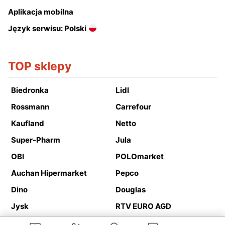
Aplikacja mobilna
Język serwisu: Polski
TOP sklepy
Biedronka
Lidl
Rossmann
Carrefour
Kaufland
Netto
Super-Pharm
Jula
OBI
POLOmarket
Auchan Hipermarket
Pepco
Dino
Douglas
Jysk
RTV EURO AGD
Action
Media Expert