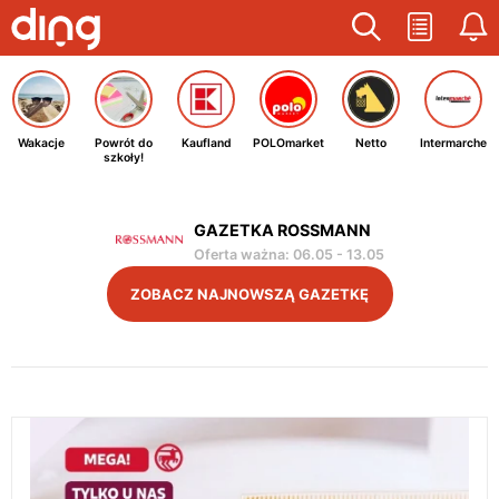
Wakacje
Powrót do
Kaufland
POLOmarket
Netto
Intermarche
szkoły!
GAZETKA ROSSMANN
Oferta ważna
:
06.05
-
13.05
ZOBACZ NAJNOWSZĄ GAZETKĘ