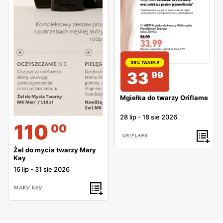
39% TANIEJ!
33
99
Mgiełka do twarzy Oriflame
28 lip
-
18 sie 2026
110
00
Żel do mycia twarzy Mary
Kay
16 lip
-
31 sie 2026