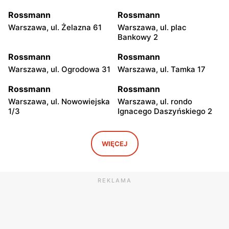
Rossmann
Rossmann
Warszawa, ul. Żelazna 61
Warszawa, ul. plac
Bankowy 2
Rossmann
Rossmann
Warszawa, ul. Ogrodowa 31
Warszawa, ul. Tamka 17
Rossmann
Rossmann
Warszawa, ul. Nowowiejska
Warszawa, ul. rondo
1/3
Ignacego Daszyńskiego 2
Rossmann
Rossmann
Warszawa, ul. Piękna 16 b
Warszawa, ul.
WIĘCEJ
Marszałkowska 28
Rossmann
Rossmann
REKLAMA
Warszawa, ul. Senatorska 2
Warszawa, ul. Prosta 68
Rossmann
Rossmann
Warszawa, ul. Mokotowska
Warszawa, ul.
1
Marszałkowska 126/134