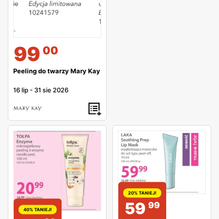
99
00
Peeling do twarzy Mary Kay
16 lip
-
31 sie 2026
20% TANIEJ!
59
99
40% TANIEJ!