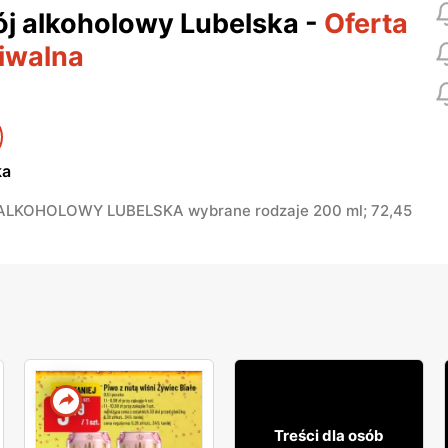
j alkoholowy Lubelska
-
Oferta
iwalna
ka
LKOHOLOWY LUBELSKA wybrane rodzaje 200 ml; 72,45
25% TANIEJ!
14
99
Treści dla osób