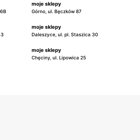
moje sklepy
56B
Górno, ul. Bęczków 87
moje sklepy
43
Daleszyce, ul. pl. Staszica 30
moje sklepy
Chęciny, ul. Lipowica 25
moje sklepy
Grębów, ul. Wydrza 180
moje sklepy
wa 15
Kamień, ul. Błonie 23
moje sklepy
Tczew, ul. Franciszka Żwirki 61