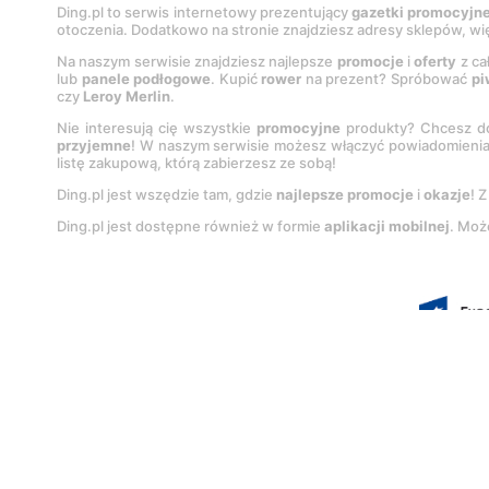
Ding.pl to serwis internetowy prezentujący
gazetki promocyjn
otoczenia. Dodatkowo na stronie znajdziesz adresy sklepów, wię
Na naszym serwisie znajdziesz najlepsze
promocje
i
oferty
z ca
lub
panele podłogowe
. Kupić
rower
na prezent? Spróbować
pi
czy
Leroy Merlin
.
Nie interesują cię wszystkie
promocyjne
produkty? Chcesz do
przyjemne
! W naszym serwisie możesz włączyć powiadomieni
listę zakupową, którą zabierzesz ze sobą!
Ding.pl jest wszędzie tam, gdzie
najlepsze promocje
i
okazje
! 
Ding.pl jest dostępne również w formie
aplikacji mobilnej
. Moż
Korzystanie z portalu oznacza akcep