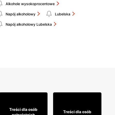
Alkohole wysokoprocentowe
Napój alkoholowy
Lubelska
Napój alkoholowy Lubelska
14% TANIEJ!
8
49
23
Treści dla osób
99
Treści dla osób
pełnoletnich