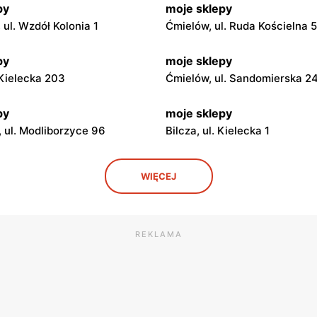
py
moje sklepy
ul. Wzdół Kolonia 1
Ćmielów, ul. Ruda Kościelna 
py
moje sklepy
. Kielecka 203
Ćmielów, ul. Sandomierska 2
py
moje sklepy
 ul. Modliborzyce 96
Bilcza, ul. Kielecka 1
py
moje sklepy
WIĘCEJ
. Rynek 30
Gorzyce, ul. Szkolna 44
py
moje sklepy
 Zalesie 77
Kazimierza Wielka, ul. Kolejo
REKLAMA
py
moje sklepy
ul. Gumniska 157C
Iwierzyce, ul. Iwierzyce 152A