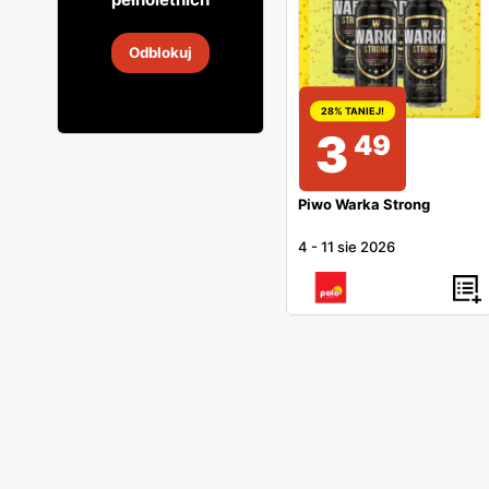
Cydr Lubelski
Odblokuj
31 lip
-
16 sie 2026
28% TANIEJ!
3
49
Piwo Warka Strong
4
-
11 sie 2026