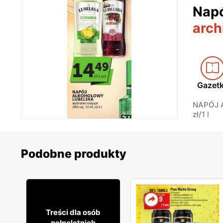
Napó
arch
Gazet
NAPÓJ A
zł/1 l
Podobne produkty
9
99
Treści dla osób
pełnoletnich