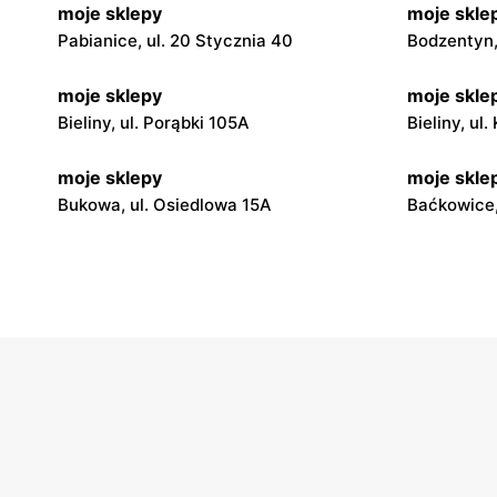
moje sklepy
moje skle
Pabianice, ul. 20 Stycznia 40
Bodzentyn, 
moje sklepy
moje skle
Bieliny, ul. Porąbki 105A
Bieliny, ul
moje sklepy
moje skle
Bukowa, ul. Osiedlowa 15A
Baćkowice,
moje sklepy
moje skle
Iwaniska, ul. Ujazdowska 5
Bogoria, ul
moje sklepy
moje skle
Jadachy, ul. Jadachy 111
Jeżowe, ul.
moje sklepy
moje skle
Górki, ul. Górki 71
Gumniska, 