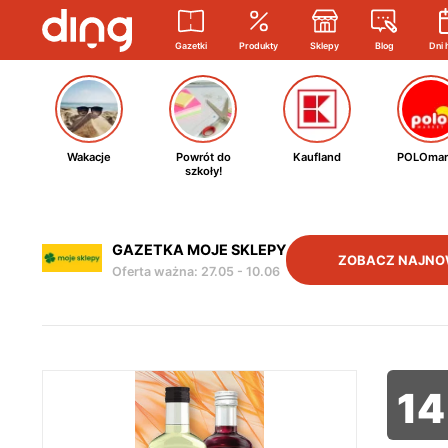
Gazetki
Produkty
Sklepy
Blog
Dni 
Wakacje
Powrót do
Kaufland
POLOmar
szkoły!
GAZETKA MOJE SKLEPY
ZOBACZ NAJNO
Oferta ważna
:
27.05
-
10.06
14