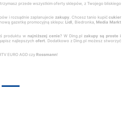
 otrzymasz przede wszystkim oferty sklepów, z Twojego bliskiego
epów i rozsądnie zaplanujecie
zakupy
. Chcesz tanio kupić
cukier
z nową gazetkę promocyjną sklepu:
Lidl
, Biedronka,
Media Markt
oś produktu w
najniższej cenie
? W Ding.pl
zakupy są proste i
egapisz najlepszych
ofert
. Dodatkowo z Ding.pl możesz stworzyć
 RTV EURO AGD czy
Rossmann
!
pyright by
INTERIA.PL
1999-
2026
. Wszystkie prawa zastrzeżone.