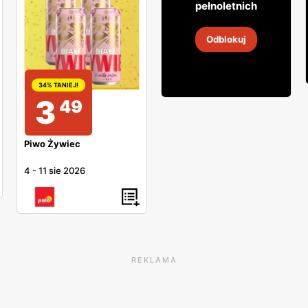
pełnoletnich
Wino białe Hans Greyl
Odblokuj
26 lip
-
8 sie 2026
34% TANIEJ!
3
49
Piwo Żywiec
4
-
11 sie 2026
REKLAMA