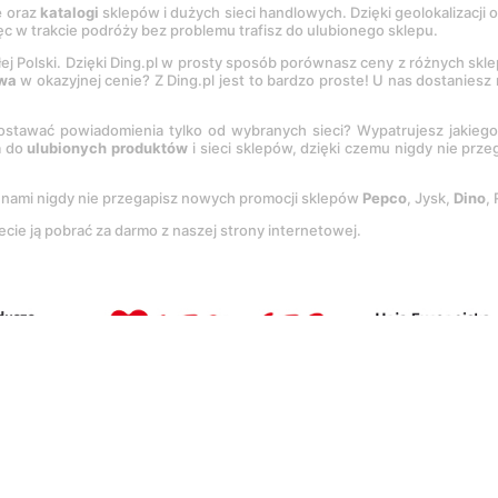
e
oraz
katalogi
sklepów i dużych sieci handlowych. Dzięki geolokalizacji
c w trakcie podróży bez problemu trafisz do ulubionego sklepu.
łej Polski. Dzięki Ding.pl w prosty sposób porównasz ceny z różnych skl
wa
w okazyjnej cenie? Z Ding.pl jest to bardzo proste! U nas dostanies
stawać powiadomienia tylko od wybranych sieci? Wypatrujesz jakieg
a do
ulubionych produktów
i sieci sklepów, dzięki czemu nigdy nie prz
Z nami nigdy nie przegapisz nowych promocji sklepów
Pepco
, Jysk,
Dino
,
ecie ją pobrać za darmo z naszej strony internetowej.
tację
Regulaminu
oraz
Polityki prywatności
.
Ustawienia preferencji
.
Co