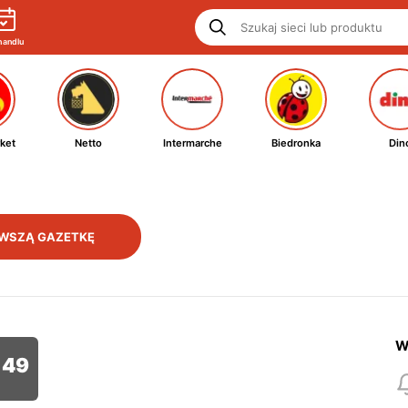
handlu
ket
Netto
Intermarche
Biedronka
Din
WSZĄ GAZETKĘ
W
49