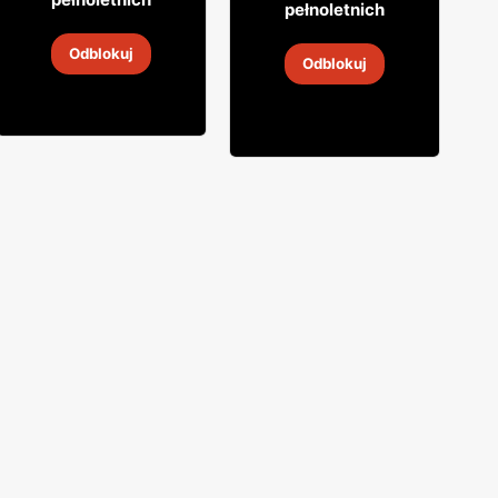
pełnoletnich
Likier Lubelska
Wódka smakowa
Odblokuj
Lubelska
Odblokuj
30 lip
-
6 sie 2026
22 lip
-
12 sie 2026