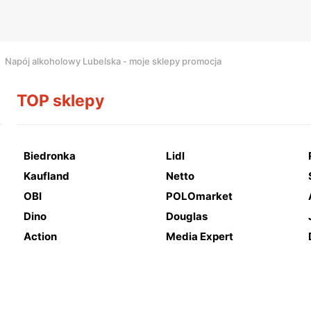
Napój alkoholowy Lubelska - moje sklepy promocja
TOP sklepy
Biedronka
Lidl
Kaufland
Netto
OBI
POLOmarket
Dino
Douglas
Action
Media Expert