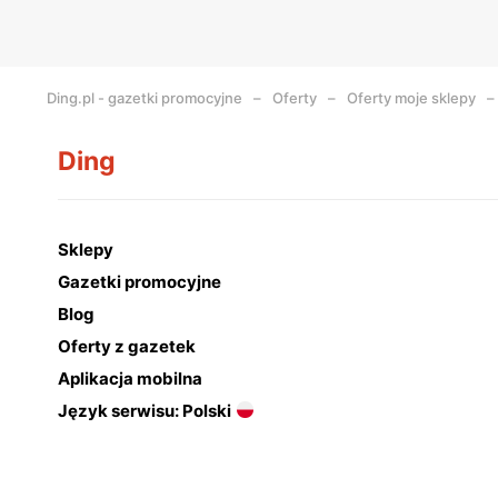
Ding.pl - gazetki promocyjne
Oferty
Oferty moje sklepy
Ding
Sklepy
Gazetki promocyjne
Blog
Oferty z gazetek
Aplikacja mobilna
Język serwisu: Polski