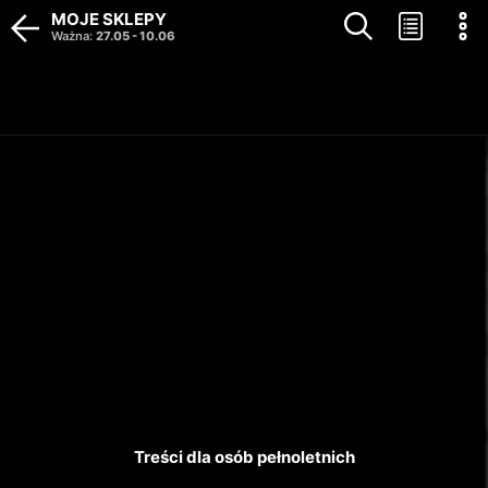
MOJE SKLEPY
Ważna
:
27.05
-
10.06
Gazetka wygasła. Kliknij, aby 
Treści dla osób pełnoletnich
zobaczyć aktualne gazetki