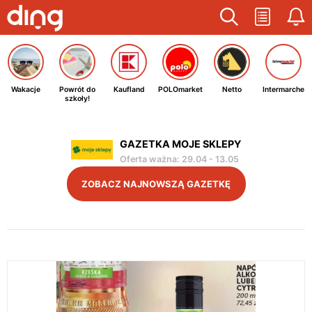
Wakacje
Powrót do
Kaufland
POLOmarket
Netto
Intermarche
szkoły!
GAZETKA MOJE SKLEPY
Oferta ważna
:
29.04
-
13.05
ZOBACZ NAJNOWSZĄ GAZETKĘ