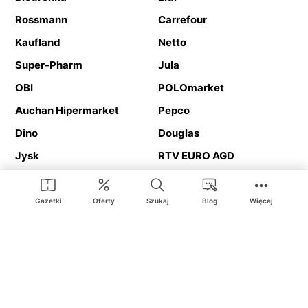
Rossmann
Carrefour
Kaufland
Netto
Super-Pharm
Jula
OBI
POLOmarket
Auchan Hipermarket
Pepco
Dino
Douglas
Jysk
RTV EURO AGD
Action
Media Expert
Deichmann
Media Markt
Gazetki
Oferty
Szukaj
Blog
Więcej
Ding.pl to serwis internetowy prezentujący
gazetki promocyjne
oraz
katalogi
sklepów i dużych sieci handlowych. Dzięki
geolokalizacji otrzymasz przede wszystkim oferty sklepów, z
Twojego bliskiego otoczenia. Dodatkowo na stronie znajdziesz
adresy sklepów, więc w trakcie podróży bez problemu trafisz do
ulubionego sklepu.