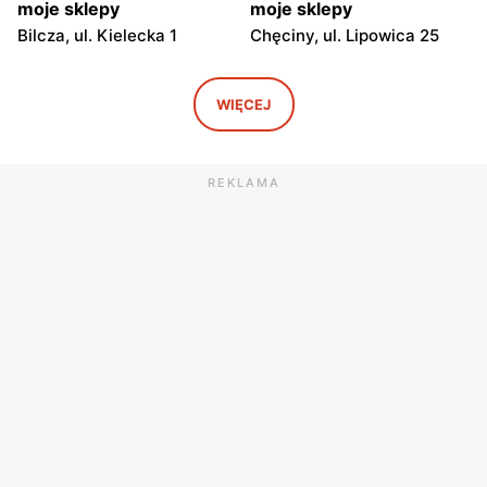
moje sklepy
moje sklepy
Bilcza, ul. Kielecka 1
Chęciny, ul. Lipowica 25
moje sklepy
moje sklepy
Iwaniska, ul. Ujazdowska 5
Bogoria, ul. Rynek 30
WIĘCEJ
moje sklepy
moje sklepy
Gorzyce, ul. Szkolna 44
Grębów, ul. Wydrza 180
REKLAMA
moje sklepy
moje sklepy
Jadachy, ul. Jadachy 111
Jeżowe, ul. Zalesie 77
moje sklepy
moje sklepy
Kazimierza Wielka, ul.
Kamień, ul. Błonie 23
Kolejowa 15
moje sklepy
moje sklepy
Górki, ul. Górki 71
Gumniska, ul. Gumniska
157C
moje sklepy
moje sklepy