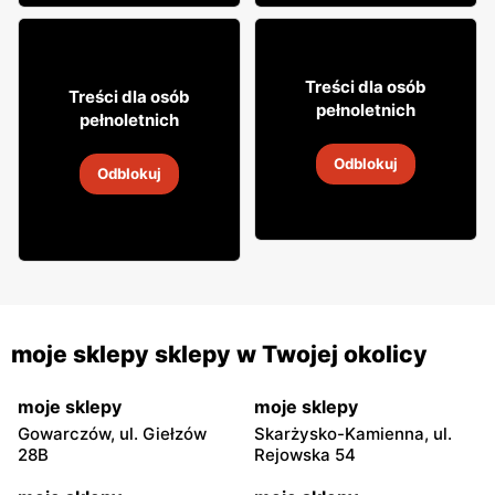
9
99
Treści dla osób
58
Treści dla osób
24
pełnoletnich
pełnoletnich
Cydr Lubelski
Napój spirytusowy Grant's
Odblokuj
31 lip
-
16 sie 2026
Odblokuj
31 lip
-
31 sie 2026
moje sklepy sklepy w Twojej okolicy
moje sklepy
moje sklepy
Gowarczów, ul. Giełzów
Skarżysko-Kamienna, ul.
28B
Rejowska 54