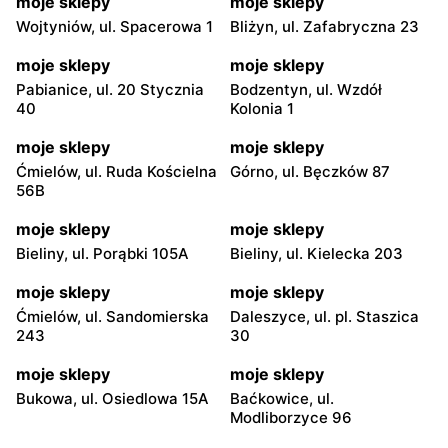
moje sklepy
moje sklepy
Wojtyniów, ul. Spacerowa 1
Bliżyn, ul. Zafabryczna 23
moje sklepy
moje sklepy
Pabianice, ul. 20 Stycznia
Bodzentyn, ul. Wzdół
40
Kolonia 1
moje sklepy
moje sklepy
Ćmielów, ul. Ruda Kościelna
Górno, ul. Bęczków 87
56B
moje sklepy
moje sklepy
Bieliny, ul. Porąbki 105A
Bieliny, ul. Kielecka 203
moje sklepy
moje sklepy
Ćmielów, ul. Sandomierska
Daleszyce, ul. pl. Staszica
243
30
moje sklepy
moje sklepy
Bukowa, ul. Osiedlowa 15A
Baćkowice, ul.
Modliborzyce 96