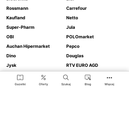
Rossmann
Carrefour
Kaufland
Netto
Super-Pharm
Jula
OBI
POLOmarket
Auchan Hipermarket
Pepco
Dino
Douglas
Jysk
RTV EURO AGD
Action
Media Expert
Deichmann
Media Markt
Gazetki
Oferty
Szukaj
Blog
Więcej
Ding.pl to serwis internetowy prezentujący
gazetki promocyjne
oraz
katalogi
sklepów i dużych sieci handlowych. Dzięki
geolokalizacji otrzymasz przede wszystkim oferty sklepów, z
Twojego bliskiego otoczenia. Dodatkowo na stronie znajdziesz
adresy sklepów, więc w trakcie podróży bez problemu trafisz do
ulubionego sklepu.