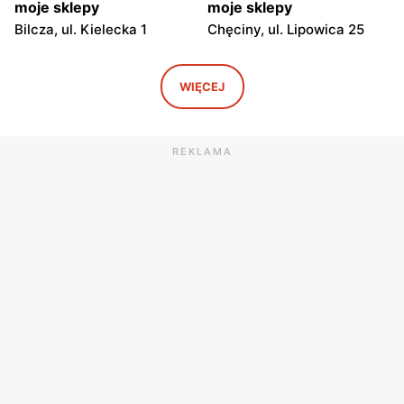
moje sklepy
moje sklepy
Bilcza, ul. Kielecka 1
Chęciny, ul. Lipowica 25
moje sklepy
moje sklepy
Iwaniska, ul. Ujazdowska 5
Bogoria, ul. Rynek 30
WIĘCEJ
moje sklepy
moje sklepy
Gorzyce, ul. Szkolna 44
Grębów, ul. Wydrza 180
REKLAMA
moje sklepy
moje sklepy
Jadachy, ul. Jadachy 111
Jeżowe, ul. Zalesie 77
moje sklepy
moje sklepy
Kazimierza Wielka, ul.
Kamień, ul. Błonie 23
Kolejowa 15
moje sklepy
moje sklepy
Górki, ul. Górki 71
Gumniska, ul. Gumniska
157C
moje sklepy
moje sklepy