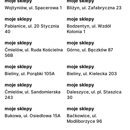
moje sklepy
moje sklepy
Wojtyniów, ul. Spacerowa 1
Bliżyn, ul. Zafabryczna 23
moje sklepy
moje sklepy
Pabianice, ul. 20 Stycznia
Bodzentyn, ul. Wzdół
40
Kolonia 1
moje sklepy
moje sklepy
Ćmielów, ul. Ruda Kościelna
Górno, ul. Bęczków 87
56B
moje sklepy
moje sklepy
Bieliny, ul. Porąbki 105A
Bieliny, ul. Kielecka 203
moje sklepy
moje sklepy
Ćmielów, ul. Sandomierska
Daleszyce, ul. pl. Staszica
243
30
moje sklepy
moje sklepy
Bukowa, ul. Osiedlowa 15A
Baćkowice, ul.
Modliborzyce 96