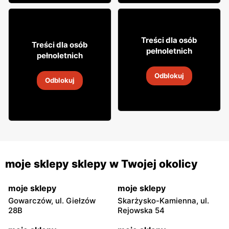
9
99
Treści dla osób
58
Treści dla osób
24
pełnoletnich
pełnoletnich
Cydr Lubelski
Napój spirytusowy Grant's
Odblokuj
31 lip
-
16 sie 2026
Odblokuj
31 lip
-
31 sie 2026
moje sklepy sklepy w Twojej okolicy
moje sklepy
moje sklepy
Gowarczów, ul. Giełzów
Skarżysko-Kamienna, ul.
28B
Rejowska 54