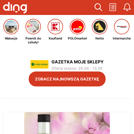
Wakacje
Powrót do
Kaufland
POLOmarket
Netto
Intermarche
szkoły!
GAZETKA MOJE SKLEPY
Oferta ważna
:
29.04
-
13.05
ZOBACZ NAJNOWSZĄ GAZETKĘ