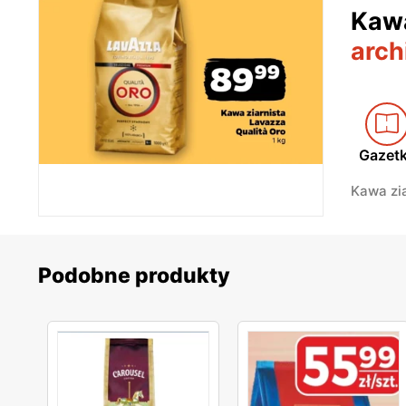
Kawa
arch
Gazet
Kawa zia
Podobne produkty