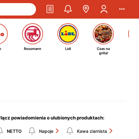
o
Rossmann
Lidl
Czas na
Ta
grilla!
kosm
łącz powiadomienia o ulubionych produktach:
NETTO
Napoje
Kawa ziarnista