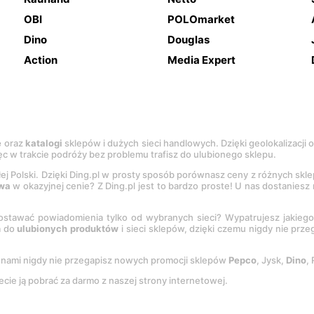
OBI
POLOmarket
Dino
Douglas
Action
Media Expert
e
oraz
katalogi
sklepów i dużych sieci handlowych. Dzięki geolokalizacji
c w trakcie podróży bez problemu trafisz do ulubionego sklepu.
łej Polski. Dzięki Ding.pl w prosty sposób porównasz ceny z różnych skl
wa
w okazyjnej cenie? Z Ding.pl jest to bardzo proste! U nas dostanies
stawać powiadomienia tylko od wybranych sieci? Wypatrujesz jakieg
a do
ulubionych produktów
i sieci sklepów, dzięki czemu nigdy nie prz
Z nami nigdy nie przegapisz nowych promocji sklepów
Pepco
, Jysk,
Dino
,
ecie ją pobrać za darmo z naszej strony internetowej.