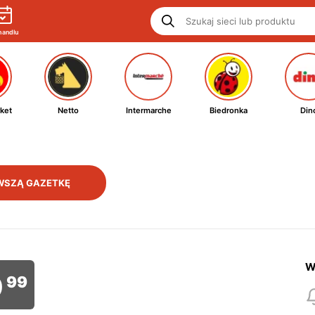
handlu
ket
Netto
Intermarche
Biedronka
Din
WSZĄ GAZETKĘ
W
9
99