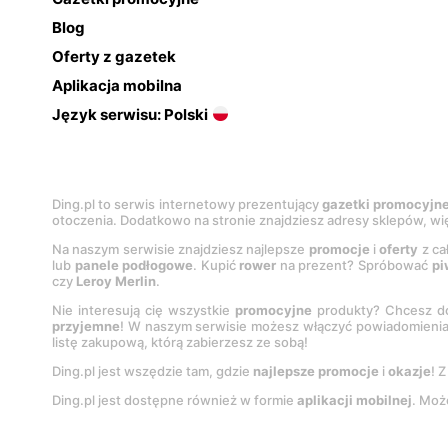
Blog
Oferty z gazetek
Aplikacja mobilna
Język serwisu: Polski
Ding.pl to serwis internetowy prezentujący
gazetki promocyjn
otoczenia. Dodatkowo na stronie znajdziesz adresy sklepów, wię
Na naszym serwisie znajdziesz najlepsze
promocje
i
oferty
z ca
lub
panele podłogowe
. Kupić
rower
na prezent? Spróbować
pi
czy
Leroy Merlin
.
Nie interesują cię wszystkie
promocyjne
produkty? Chcesz do
przyjemne
! W naszym serwisie możesz włączyć powiadomieni
listę zakupową, którą zabierzesz ze sobą!
Ding.pl jest wszędzie tam, gdzie
najlepsze promocje
i
okazje
! 
Ding.pl jest dostępne również w formie
aplikacji mobilnej
. Moż