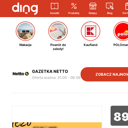
Gazetki
Produkty
Sklepy
Blog
Dni 
Wakacje
Powrót do
Kaufland
POLOmar
szkoły!
GAZETKA NETTO
ZOBACZ NAJNO
Oferta ważna
:
31.05
-
06.06
8