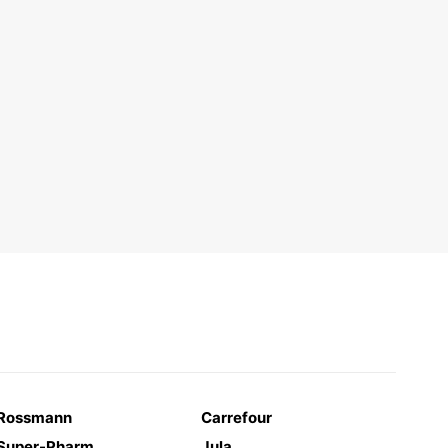
Rossmann
Carrefour
Super-Pharm
Jula