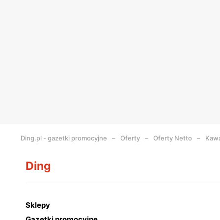
Ding.pl - gazetki promocyjne
Oferty
Oferty Netto
Kawa
Ding
Sklepy
Gazetki promocyjne