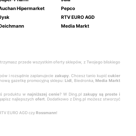
Auchan Hipermarket
Pepco
Jysk
RTV EURO AGD
Deichmann
Media Markt
 otrzymasz przede wszystkim oferty sklepów, z Twojego bliskiego
epów i rozsądnie zaplanujecie
zakupy
. Chcesz tanio kupić
cukier
z nową gazetkę promocyjną sklepu:
Lidl
, Biedronka,
Media Markt
oś produktu w
najniższej cenie
? W Ding.pl
zakupy są proste i
egapisz najlepszych
ofert
. Dodatkowo z Ding.pl możesz stworzyć
 RTV EURO AGD czy
Rossmann
!