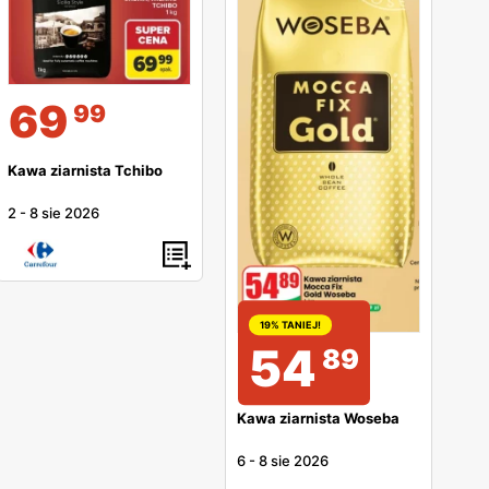
69
99
Kawa ziarnista Tchibo
2
-
8 sie 2026
19% TANIEJ!
54
89
Kawa ziarnista Woseba
6
-
8 sie 2026