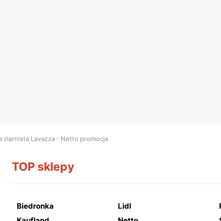
 ziarnista Lavazza - Netto promocja
TOP sklepy
Biedronka
Lidl
Kaufland
Netto