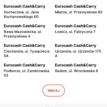
Eurocash Cash&Carry
Eurocash Cash&Carry
Sochaczew, ul. Jana
Miętne, ul. Przemysłowa 83
Kochanowskiego 60
Eurocash Cash&Carry
Eurocash Cash&Carry
Rawa Mazowiecka, ul.
Łowicz, ul. Fabryczna 7
Przemysłowa 4
Eurocash Cash&Carry
Eurocash Cash&Carry
Ciechanów, ul. Tysiąclecia
Ujrzanów, ul. Ujrzanów 175
5A
A
Eurocash Cash&Carry
Eurocash Cash&Carry
Podborze, ul. Zambrowska
Radom, ul. Wrocławska 8
53
Eurocash Cash&Carry
Eurocash Cash&Carry
Radom, ul. Graniczna 1
Ryki, ul. Przemysłowa 8
WIĘCEJ
Eurocash Cash&Carry
Eurocash Cash&Carry
Płock, ul. Kostrogaj 21
Łuków, ul. Farfak 2