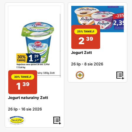
25% TANIEJ!
2
39
Jogurt Zott
26 lip
-
8 sie 2026
30% TANIEJ!
1
39
Jogurt naturalny Zott
26 lip
-
16 sie 2026