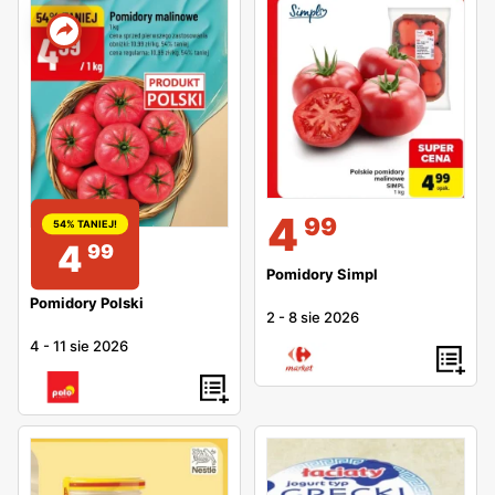
4
99
54% TANIEJ!
4
99
Pomidory Simpl
Pomidory Polski
2
-
8 sie 2026
4
-
11 sie 2026