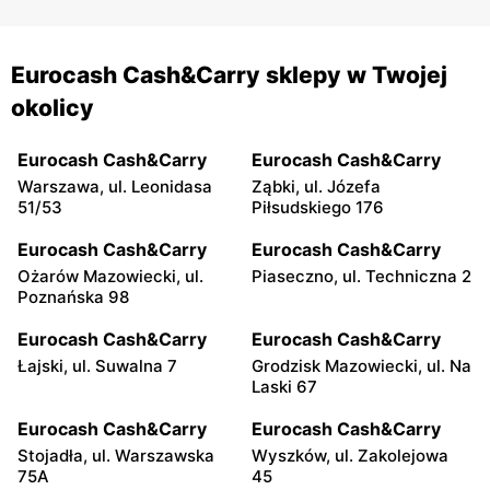
Eurocash Cash&Carry sklepy w Twojej
okolicy
Eurocash Cash&Carry
Eurocash Cash&Carry
Warszawa, ul. Leonidasa
Ząbki, ul. Józefa
51/53
Piłsudskiego 176
Eurocash Cash&Carry
Eurocash Cash&Carry
Ożarów Mazowiecki, ul.
Piaseczno, ul. Techniczna 2
Poznańska 98
Eurocash Cash&Carry
Eurocash Cash&Carry
Łajski, ul. Suwalna 7
Grodzisk Mazowiecki, ul. Na
Laski 67
Eurocash Cash&Carry
Eurocash Cash&Carry
Stojadła, ul. Warszawska
Wyszków, ul. Zakolejowa
75A
45