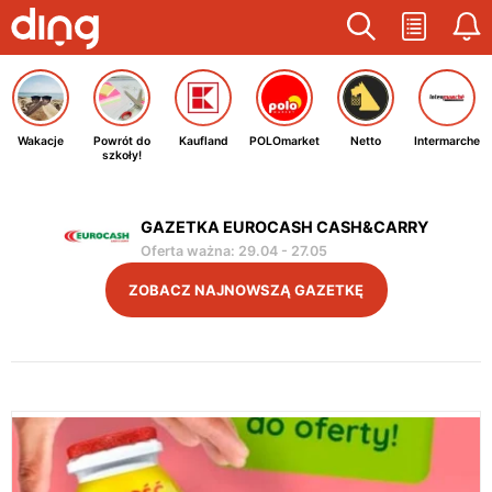
Wakacje
Powrót do
Kaufland
POLOmarket
Netto
Intermarche
szkoły!
GAZETKA EUROCASH CASH&CARRY
Oferta ważna
:
29.04
-
27.05
ZOBACZ NAJNOWSZĄ GAZETKĘ