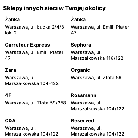
Płock, ul. Kostrogaj 21
Łuków, ul. Farfak 2
Sklepy innych sieci w Twojej okolicy
Eurocash Cash&Carry
Eurocash Cash&Carry
Żabka
Żabka
Tomaszów Mazowiecki, ul.
Ławy, ul. Przemysłowa 32
Warszawa, ul. Łucka 2/4/6
Warszawa, ul. Emilii Plater
Wysoka 11-17
lok. 2
47
Eurocash Cash&Carry
Eurocash Cash&Carry
Carrefour Express
Sephora
Opoczno, ul. Inowłodzka 36
Mława, ul. Gdyńska 18
Warszawa, ul. Emilii Plater
Warszawa, ul.
47
Marszałkowska 116/122
Eurocash Cash&Carry
Eurocash Cash&Carry
Zara
Organic
Sierpc, ul. Górzewo 25
Puławy, ul. Składowa 4
Warszawa, ul.
Warszawa, ul. Złota 59
Eurocash Cash&Carry
Eurocash Cash&Carry
Marszałkowska 104-122
Łódź, ul. Św. Teresy Od
Łomża, ul. Ciepła 17
4F
Rossmann
Dzieciątka Jezus 91 A
Warszawa, ul. Złota 59/258
Warszawa, ul.
Eurocash Cash&Carry
Eurocash Cash&Carry
Marszałkowska 104/122
Skarżysko-Kamienna, ul.
Piotrków Trybunalski, ul.
C&A
Reserved
Ekonomii 15
Fabryczna 1/3
Warszawa, ul.
Warszawa, ul.
Eurocash Cash&Carry
Eurocash Cash&Carry
Marszałkowska 104/122
Marszałkowska 104/122