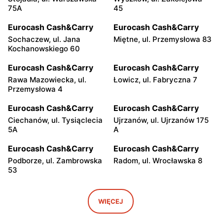
75A
45
Eurocash Cash&Carry
Eurocash Cash&Carry
Sochaczew, ul. Jana
Miętne, ul. Przemysłowa 83
Kochanowskiego 60
Eurocash Cash&Carry
Eurocash Cash&Carry
Rawa Mazowiecka, ul.
Łowicz, ul. Fabryczna 7
Przemysłowa 4
Eurocash Cash&Carry
Eurocash Cash&Carry
Ciechanów, ul. Tysiąclecia
Ujrzanów, ul. Ujrzanów 175
5A
A
Eurocash Cash&Carry
Eurocash Cash&Carry
Podborze, ul. Zambrowska
Radom, ul. Wrocławska 8
53
Eurocash Cash&Carry
Eurocash Cash&Carry
Radom, ul. Graniczna 1
Ryki, ul. Przemysłowa 8
WIĘCEJ
Eurocash Cash&Carry
Eurocash Cash&Carry