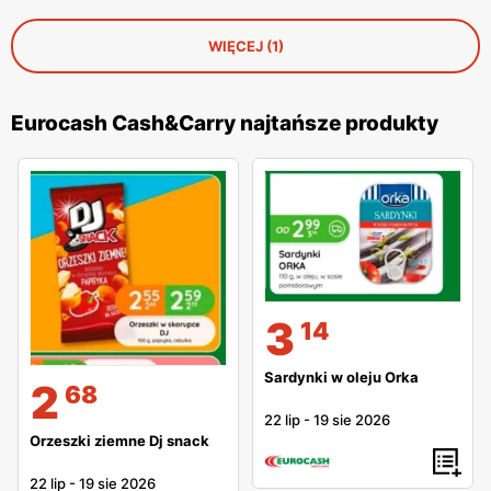
WIĘCEJ (1)
Eurocash Cash&Carry najtańsze produkty
3
14
Sardynki w oleju Orka
2
68
22 lip
-
19 sie 2026
Orzeszki ziemne Dj snack
22 lip
-
19 sie 2026