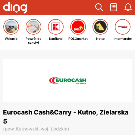
Wakacje
Powrót do
Kaufland
POLOmarket
Netto
Intermarche
szkoły!
Eurocash Cash&Carry - Kutno, Zielarska
5
(
pow. Kutnowski,
woj. Łódzkie
)