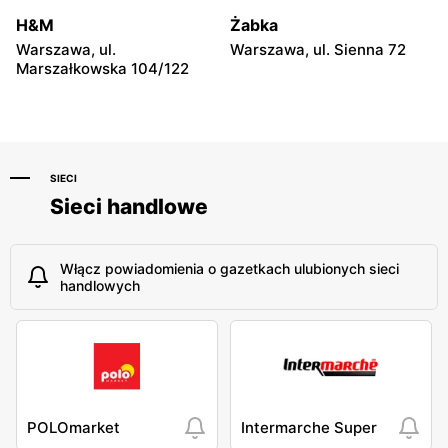
Pabianice, ul. im. Stefana
Włocławek, ul. Zielna 39
H&M
Żabka
Grota Roweckiego 8a
Warszawa, ul.
Warszawa, ul. Sienna 72
Marszałkowska 104/122
SIECI
Sieci handlowe
Włącz powiadomienia o gazetkach ulubionych sieci
handlowych
POLOmarket
Intermarche Super