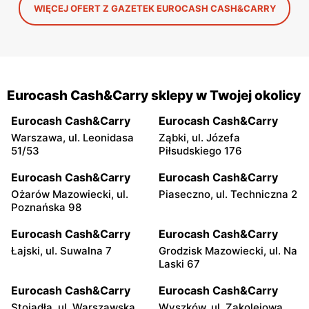
WIĘCEJ OFERT Z GAZETEK EUROCASH CASH&CARRY
Eurocash Cash&Carry sklepy w Twojej okolicy
Eurocash Cash&Carry
Eurocash Cash&Carry
Warszawa, ul. Leonidasa
Ząbki, ul. Józefa
51/53
Piłsudskiego 176
Eurocash Cash&Carry
Eurocash Cash&Carry
Ożarów Mazowiecki, ul.
Piaseczno, ul. Techniczna 2
Poznańska 98
Eurocash Cash&Carry
Eurocash Cash&Carry
Łajski, ul. Suwalna 7
Grodzisk Mazowiecki, ul. Na
Laski 67
Eurocash Cash&Carry
Eurocash Cash&Carry
Stojadła, ul. Warszawska
Wyszków, ul. Zakolejowa